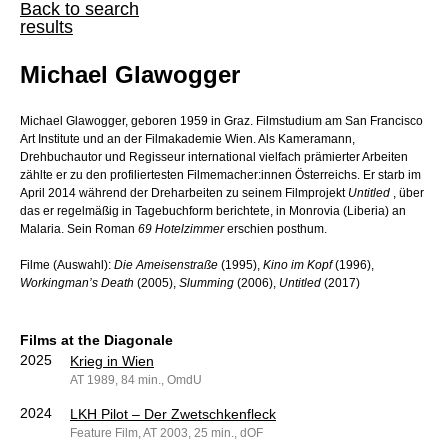
Back to search
results
Michael Glawogger
Michael Glawogger, geboren 1959 in Graz. Filmstudium am San Francisco
Art Institute und an der Filmakademie Wien. Als Kameramann,
Drehbuchautor und Regisseur international vielfach prämierter Arbeiten
zählte er zu den profiliertesten Filmemacher:innen Österreichs. Er starb im
April 2014 während der Dreharbeiten zu seinem Filmprojekt
Untitled
, über
das er regelmäßig in Tagebuchform berichtete, in Monrovia (Liberia) an
Malaria. Sein Roman
69 Hotelzimmer
erschien posthum.
Filme (Auswahl):
Die Ameisenstraße
(1995),
Kino im Kopf
(1996),
Workingman’s Death
(2005),
Slumming
(2006),
Untitled
(2017)
Films at the Diagonale
2025
Krieg in Wien
AT 1989, 84 min., OmdU
2024
LKH Pilot – Der Zwetschkenfleck
Feature Film, AT 2003, 25 min., dOF