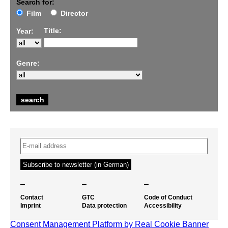
Search for:
Film
Director
Title:
Year:
Genre:
–
–
–
Contact
GTC
Code of Conduct
Imprint
Data protection
Accessibility
Consent Management Platform by Real Cookie Banner