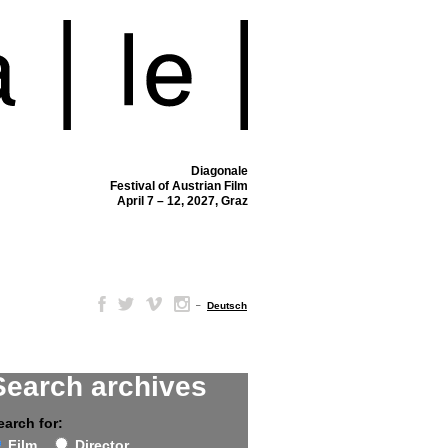
Diagonale
Festival of Austrian Film
April 7 – 12, 2027, Graz
–
Deutsch
Search archives
earch for:
Film
Director