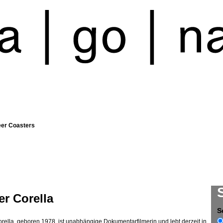
eer Coasters
r Corella
S
rella, geboren 1978, ist unabhängige Dokumentarfilmerin und lebt derzeit in