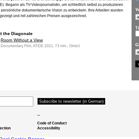
DE). Begann als TV-Videojournalistin, um schließlich selbst zu produzieren
Y
 persönliche dokumentarische Vision zu entwickeln. Ihre Arbeiten wurden
 gezeigt und mit zahlreichen Preisen ausgezeichnet.
Ti
at the Diagonale
Room Without a View
G
Documentary Film, AT/DE 2021, 73 min., OmeU
–
Code of Conduct
ection
Accessibility