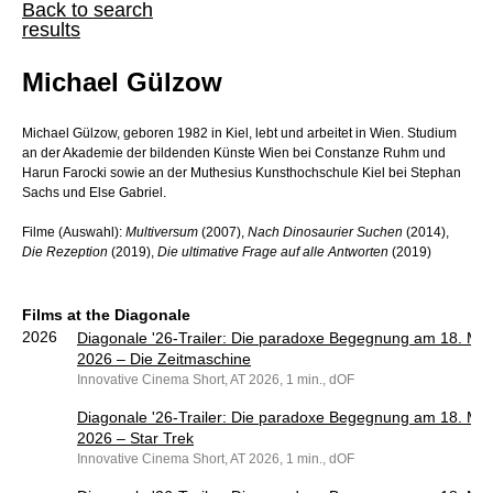
Back to search
results
Michael Gülzow
Michael Gülzow, geboren 1982 in Kiel, lebt und arbeitet in Wien. Studium
an der Akademie der bildenden Künste Wien bei Constanze Ruhm und
Harun Farocki sowie an der Muthesius Kunsthochschule Kiel bei Stephan
Sachs und Else Gabriel.
Filme (Auswahl):
Multiversum
(2007),
Nach Dinosaurier Suchen
(2014),
Die Rezeption
(2019),
Die ultimative Frage auf alle Antworten
(2019)
Films at the Diagonale
2026
Diagonale '26-Trailer: Die paradoxe Begegnung am 18. Mä
2026 – Die Zeitmaschine
Innovative Cinema Short, AT 2026, 1 min., dOF
Diagonale '26-Trailer: Die paradoxe Begegnung am 18. Mä
2026 – Star Trek
Innovative Cinema Short, AT 2026, 1 min., dOF