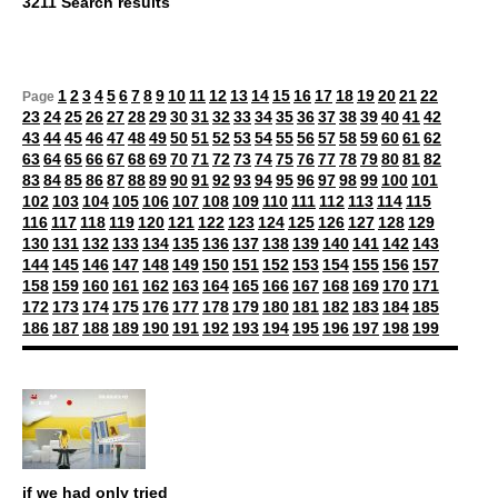
3211 Search results
1
2
3
4
5
6
7
8
9
10
11
12
13
14
15
16
17
18
19
20
21
22
Page
23
24
25
26
27
28
29
30
31
32
33
34
35
36
37
38
39
40
41
42
43
44
45
46
47
48
49
50
51
52
53
54
55
56
57
58
59
60
61
62
63
64
65
66
67
68
69
70
71
72
73
74
75
76
77
78
79
80
81
82
83
84
85
86
87
88
89
90
91
92
93
94
95
96
97
98
99
100
101
102
103
104
105
106
107
108
109
110
111
112
113
114
115
116
117
118
119
120
121
122
123
124
125
126
127
128
129
130
131
132
133
134
135
136
137
138
139
140
141
142
143
144
145
146
147
148
149
150
151
152
153
154
155
156
157
158
159
160
161
162
163
164
165
166
167
168
169
170
171
172
173
174
175
176
177
178
179
180
181
182
183
184
185
186
187
188
189
190
191
192
193
194
195
196
197
198
199
if we had only tried