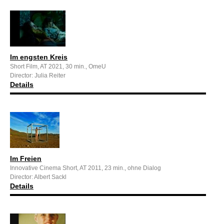
Im engsten Kreis
Short Film, AT 2021, 30 min., OmeU
Director: Julia Reiter
Details
Im Freien
Innovative Cinema Short, AT 2011, 23 min., ohne Dialog
Director: Albert Sackl
Details