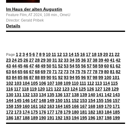
Im Haus der alten Augustin
Feature Film, AT 2024, 108 min., OmeU
Director: Gerald Pribek
Details
1
2
3
4
5
6
7
8
9
10
11
12
13
14
15
16
17
18
19
20
21
22
Page
23
24
25
26
27
28
29
30
31
32
33
34
35
36
37
38
39
40
41
42
43
44
45
46
47
48
49
50
51
52
53
54
55
56
57
58
59
60
61
62
63
64
65
66
67
68
69
70
71
72
73
74
75
76
77
78
79
80
81
82
83
84
85
86
87
88
89
90
91
92
93
94
95
96
97
98
99
100
101
102
103
104
105
106
107
108
109
110
111
112
113
114
115
116
117
118
119
120
121
122
123
124
125
126
127
128
129
130
131
132
133
134
135
136
137
138
139
140
141
142
143
144
145
146
147
148
149
150
151
152
153
154
155
156
157
158
159
160
161
162
163
164
165
166
167
168
169
170
171
172
173
174
175
176
177
178
179
180
181
182
183
184
185
186
187
188
189
190
191
192
193
194
195
196
197
198
199