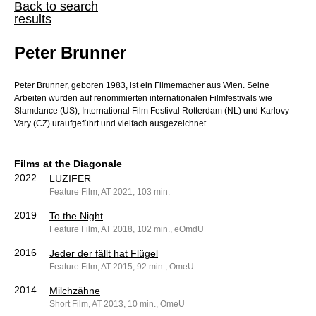
Back to search
results
Peter Brunner
Peter Brunner, geboren 1983, ist ein Filmemacher aus Wien. Seine
Arbeiten wurden auf renommierten internationalen Filmfestivals wie
Slamdance (US), International Film Festival Rotterdam (NL) und Karlovy
Vary (CZ) uraufgeführt und vielfach ausgezeichnet.
Films at the Diagonale
2022
LUZIFER
Feature Film, AT 2021, 103 min.
2019
To the Night
Feature Film, AT 2018, 102 min., eOmdU
2016
Jeder der fällt hat Flügel
Feature Film, AT 2015, 92 min., OmeU
2014
Milchzähne
Short Film, AT 2013, 10 min., OmeU