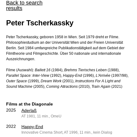
Back to search
results
Peter Tscherkassky
Peter Tscherkassky, geboren 1958 in Wien. Seit 1979 dreht er Filme.
Philosophiestudium an der Universität Wien und der Freien Universität
Berlin. Seit 1984 umfangreiche Publikationstätigkeit auf dem Gebiet der
Filmtheorie und Filmgeschichte. Über 50 nationale und internationale
Auszeichnungen.
Filme (Auswahl):
Ballett 16
(1984),
Brehms Tierisches Leben
(1988),
Parallel Space: Inter-View
(1992),
Happy-End
(1996),
L'Arrivée
(1997/98),
Outer Space
(1999),
Dream Work
(2001),
Instructions For A Light and
Sound Machine
(2005),
Coming Attractions
(2010),
Train Again
(2021)
Films at the Diagonale
2025
Aderlaß
AT 1981, 11 min., OmeU
2022
Happy-End
Innovative Cinema Short, AT 1996, 11 min., kein Dialog