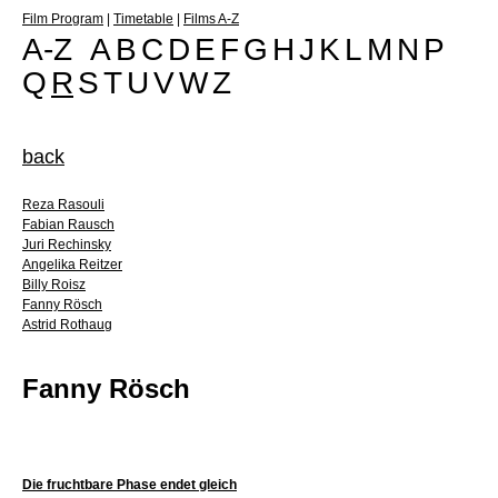
Film Program
|
Timetable
|
Films A-Z
A-Z
A
B
C
D
E
F
G
H
J
K
L
M
N
P
Q
R
S
T
U
V
W
Z
back
Reza Rasouli
Fabian Rausch
Juri Rechinsky
Angelika Reitzer
Billy Roisz
Fanny Rösch
Astrid Rothaug
Fanny Rösch
Die fruchtbare Phase endet gleich