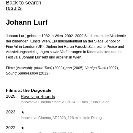
Back to search
results
Johann Lurf
Johann Lurf, geboren 1982 in Wien. 2002–2009 Studium an der Akademie
der bildenden Künste Wien, Erasmusaufenthalt an der Slade School of
Fine Art in London (UK), Diplom bei Harun Farocki. Zahlreiche Preise und
Ausstellungsbeteiligungen sowie Vorführungen in Kinematheken und bei
Festivals. Johann Lurf lebt und arbeitet in Wien.
Filme (Auswahl):
(ohne Titel)
(2003),
pan
(2005),
Vertigo Rush
(2007),
Sound Suppression
(2012)
Films at the Diagonale
2025
Revolving Rounds
Innovative Cinema Short, AT 2024, 11 min., Kein Dialog
2023
★
Innovative Cinema, AT 2023, 126 min., kein Dialog
2022
★