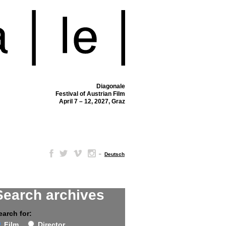
Diagonale
Festival of Austrian Film
April 7 – 12, 2027, Graz
–
Deutsch
Search archives
earch for:
Film
Director