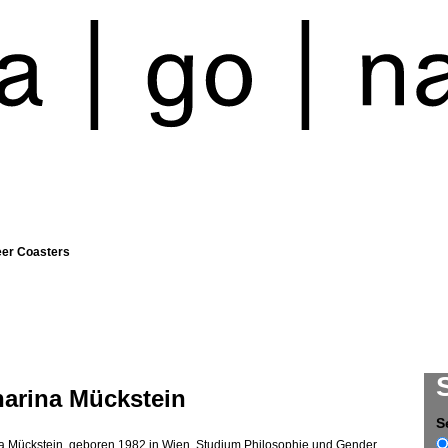
eer Coasters
harina Mückstein
S
a Mückstein, geboren 1982 in Wien. Studium Philosophie und Gender