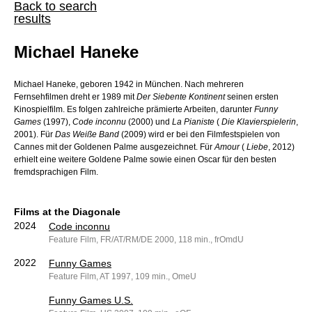
Back to search
results
Michael Haneke
Michael Haneke, geboren 1942 in München. Nach mehreren
Fernsehfilmen dreht er 1989 mit
Der Siebente Kontinent
seinen ersten
Kinospielfilm. Es folgen zahlreiche prämierte Arbeiten, darunter
Funny
Games
(1997),
Code inconnu
(2000) und
La Pianiste
(
Die Klavierspielerin
,
2001). Für
Das Weiße Band
(2009) wird er bei den Filmfestspielen von
Cannes mit der Goldenen Palme ausgezeichnet. Für
Amour
(
Liebe
, 2012)
erhielt eine weitere Goldene Palme sowie einen Oscar für den besten
fremdsprachigen Film.
Films at the Diagonale
2024
Code inconnu
Feature Film, FR/AT/RM/DE 2000, 118 min., frOmdU
2022
Funny Games
Feature Film, AT 1997, 109 min., OmeU
Funny Games U.S.