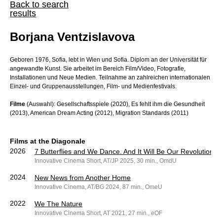
Back to search
results
Borjana Ventzislavova
Geboren 1976, Sofia, lebt in Wien und Sofia. Diplom an der Universität für
angewandte Kunst. Sie arbeitet im Bereich Film/Video, Fotografie,
Installationen und Neue Medien. Teilnahme an zahlreichen internationalen
Einzel- und Gruppenausstellungen, Film- und Medienfestivals.
Filme
(Auswahl): Gesellschaftsspiele (2020), Es fehlt ihm die Gesundheit
(2013), American Dream Acting (2012), Migration Standards (2011)
Films at the Diagonale
2026
7 Butterflies and We Dance. And It Will Be Our Revolution
Innovative Cinema Short, AT/JP 2025, 30 min., OmdU
2024
New News from Another Home
Innovative Cinema, AT/BG 2024, 87 min., OmeU
2022
We The Nature
Innovative Cinema Short, AT 2021, 27 min., eOF