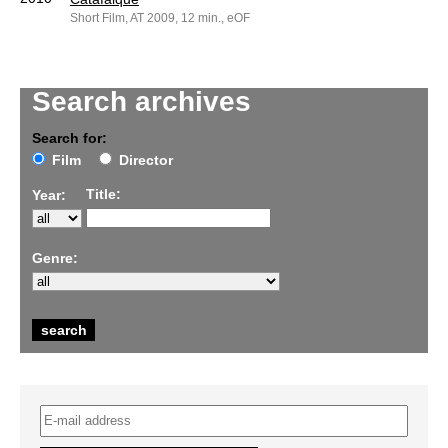
Short Film, AT 2009, 12 min., eOF
Search archives
Search for:
Film
Director
Title:
Year:
Genre: