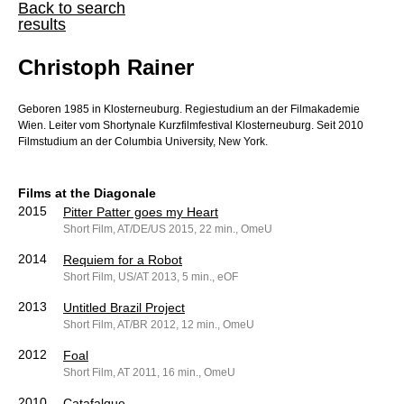
Back to search
results
Christoph Rainer
Geboren 1985 in Klosterneuburg. Regiestudium an der Filmakademie
Wien. Leiter vom Shortynale Kurzfilmfestival Klosterneuburg. Seit 2010
Filmstudium an der Columbia University, New York.
Films at the Diagonale
2015
Pitter Patter goes my Heart
Short Film, AT/DE/US 2015, 22 min., OmeU
2014
Requiem for a Robot
Short Film, US/AT 2013, 5 min., eOF
2013
Untitled Brazil Project
Short Film, AT/BR 2012, 12 min., OmeU
2012
Foal
Short Film, AT 2011, 16 min., OmeU
2010
Catafalque