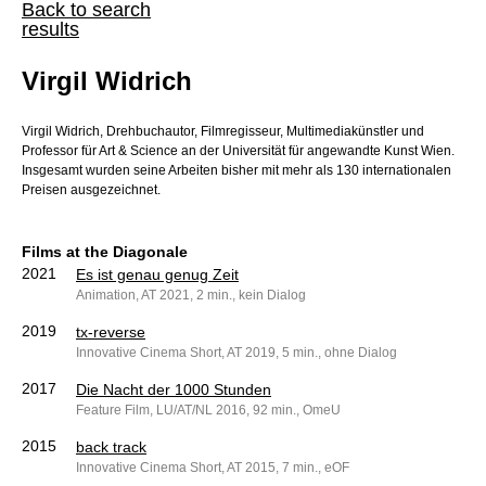
Back to search
results
Virgil Widrich
Virgil Widrich, Drehbuchautor, Filmregisseur, Multimediakünstler und
Professor für Art & Science an der Universität für angewandte Kunst Wien.
Insgesamt wurden seine Arbeiten bisher mit mehr als 130 internationalen
Preisen ausgezeichnet.
Films at the Diagonale
2021
Es ist genau genug Zeit
Animation, AT 2021, 2 min., kein Dialog
2019
tx-reverse
Innovative Cinema Short, AT 2019, 5 min., ohne Dialog
2017
Die Nacht der 1000 Stunden
Feature Film, LU/AT/NL 2016, 92 min., OmeU
2015
back track
Innovative Cinema Short, AT 2015, 7 min., eOF