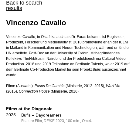
Back to search
results
Vincenzo Cavallo
Vincenzo Cavallo, in Ostafrika auch als Dr. Faras bekannt, ist Regisseur,
Produzent, Forscher und Medienaktivist. 2010 promovierte er an der IULM
in Mailand in Kommunikation und Neuen Technologien, während er für die
UN arbeitete. Post-Doc an der University of Oxford. Mitbegründer des
Kollektivs TheNrbBus in Nairobi und der Produktionsfirma Cultural Video
Production. 2018 und 2019 Teilnahme an Berlinale Talents, wo er 2019 auf
dem Berlinale Co-Production Market für sein Projekt
Bufis
ausgezeichnet
wurde.
Filme (Auswahl):
Pasos De Cumbia
(Miniserie, 2012–2015),
Wazi?fm
(2015),
Connection House
(Miniserie, 2016)
Films at the Diagonale
2025
Bufis – Daydreamers
Feature Film, DE/KE 2023, 100 min., OmeU