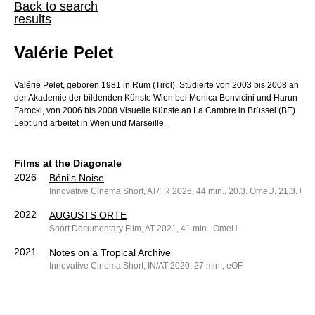
Back to search
results
Valérie Pelet
Valérie Pelet, geboren 1981 in Rum (Tirol). Studierte von 2003 bis 2008 an
der Akademie der bildenden Künste Wien bei Monica Bonvicini und Harun
Farocki, von 2006 bis 2008 Visuelle Künste an La Cambre in Brüssel (BE).
Lebt und arbeitet in Wien und Marseille.
Films at the Diagonale
2026
Béni's Noise
Innovative Cinema Short, AT/FR 2026, 44 min., 20.3. OmeU, 21.3. O
2022
AUGUSTS ORTE
Short Documentary Film, AT 2021, 41 min., OmeU
2021
Notes on a Tropical Archive
Innovative Cinema Short, IN/AT 2020, 27 min., eOF