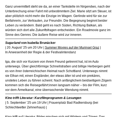
Ganz unvermittelt steht sie da, an einer Tankstelle im Nirgendwo, nach der
Unterbrechung einer Fahrt mit unbestimmtem Ziel. Marie sitzt am Steuer, ist
aber plötzlich nicht mehr die Einzige im Wagen. Gerlinde wird für sie zur
Beifahrerin, zur Vertrauten, zur Freundin. Die Begegnung beginnt beider
Leben zu verändern. Bald geht es nach Süden, Richtung Balkan, als
würden sich dort alle Zukunftsfragen entscheiden. Ein Roadmovie ganz im
Sinne des Genres: Die äußere Reise wird zur inneren.
Sugarland
von Isabella Brunäcker
| 20. August ’25 um 20 Uhr |
Summer Movies auf der Murinsel Graz
|
In Anwesenheit der Regie & der Festivalintendanz
Iga, die sich vor Kurzem von ihrem Freund getrennt hat, ist im Auto
unterwegs. Über gleichförmige Schnellstraßen und billige Herbergen geht
es von ihrer österreichischen Heimat nach Schottland. Unterwegs nimmt
sie Ethan mit, einen Engländer, der etwas älter ist und ein prekäres,
unstetes Leben zu führen scheint. Nach anfänglichem beidseitigem Zögern
kommen sich die Reisegefährt:innen langsam näher – bis der Film, kurz
vor dem Ärmelkanal, eine überraschende Wendung nimmt.
Kino trifft Literatur: Kurzfilmprogramm & Lesungen
| 5. September ’25 um 19 Uhr | Frauenplatz Bad Radkersburg (bei
Schlechtwetter Zehnerhaus) |
Kino trifft auf Literatur, Bilder mischen sich mit Wörtern und Tönen: Das