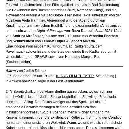
Festival des österreichischen Films gastiert erstmals in Bad Radkersburg.
Die Gewinnerin des Bachmannpreises 2025,
Natascha Gangl
, und die
slowenische Autorin
Anja Zag Golob
lesen neue Texte, unterstützt von der
Musikerin
Viola Hammer
. Abgerundet wird der Abend durch ein
Kurzfilmprogramm zwischen Erzählkino und experimentellen Ansätzen: zu
sehen sein werden
Night of Passage
von
Reza Rasouli
,
Andri 1924-1944
von
Andrina Mra
č
nikar
,
9 is one and 10 is none
von
Veronika Eberhart
und
Schützenfest
von
Lennart Hüper
&
Lennart Miketta
.
Eine Kooperation mit dem Kulturforum Bad Radkersburg, dem
Pavelhaus/Pavlova hiša und der Stadtgemeinde Bad Radkersburg, mit
Unterstützung der GRAWE sowie von Hans und Margret Roth
(Saubermacher).
Alarm
von Judith Zdesar
| 26. September ’25 um 19 Uhr |
KLANG-FILM-THEATER
, Schladming |
In Anwesenheit der Regie & der Festivalintendanz
24/7 Bereitschaft, um bei Alarm dorthin auszurücken, wo es nicht nur
sprichwörtlich brennt. Judith Zdesar begleitet die Freiwillige Feuerwehr
durch ihren Alltag. Den Fokus weniger auf das Spektakel als auf
emotionale Herausforderungen richtend entfaltet sich das
Institutionenporträt zur Studie über den menschlichen Umgang mit
Krisensituationen, in der die Existenz der Retter zum Sinnbild der Conditio
humana in einer unsicheren Welt wird: Wann, wo und wie sich die nächste
Katastrophe ereignet, lässt sich nicht voraussagen. Dass sie kommen wird,