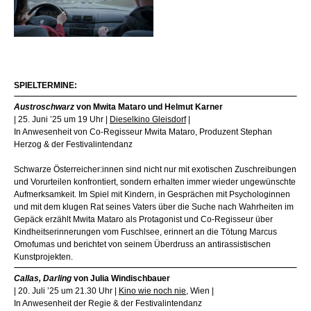
SPIELTERMINE:
Austroschwarz
von Mwita Mataro und Helmut Karner
| 25. Juni ’25 um 19 Uhr |
Dieselkino Gleisdorf
|
In Anwesenheit von Co-Regisseur Mwita Mataro, Produzent Stephan
Herzog & der Festivalintendanz
Schwarze Österreicher:innen sind nicht nur mit exotischen Zuschreibungen
und Vorurteilen konfrontiert, sondern erhalten immer wieder ungewünschte
Aufmerksamkeit. Im Spiel mit Kindern, in Gesprächen mit Psychologinnen
und mit dem klugen Rat seines Vaters über die Suche nach Wahrheiten im
Gepäck erzählt Mwita Mataro als Protagonist und Co-Regisseur über
Kindheitserinnerungen vom Fuschlsee, erinnert an die Tötung Marcus
Omofumas und berichtet von seinem Überdruss an antirassistischen
Kunstprojekten.
Callas, Darling
von Julia Windischbauer
| 20. Juli ’25 um 21.30 Uhr |
Kino wie noch nie
, Wien |
In Anwesenheit der Regie & der Festivalintendanz