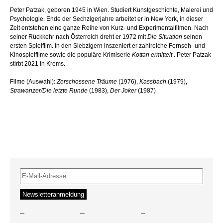
Peter Patzak, geboren 1945 in Wien. Studiert Kunstgeschichte, Malerei und
Psychologie. Ende der Sechzigerjahre arbeitet er in New York, in dieser
Zeit entstehen eine ganze Reihe von Kurz- und Experimentalfilmen. Nach
seiner Rückkehr nach Österreich dreht er 1972 mit
Die Situation
seinen
ersten Spielfilm. In den Siebzigern inszeniert er zahlreiche Fernseh- und
Kinospielfilme sowie die populäre Krimiserie
Kottan ermittelt
. Peter Patzak
stirbt 2021 in Krems.
Filme (Auswahl):
Zerschossene Träume
(1976),
Kassbach
(1979),
Strawanzer/Die letzte Runde
(1983),
Der Joker
(1987)
–
–
–