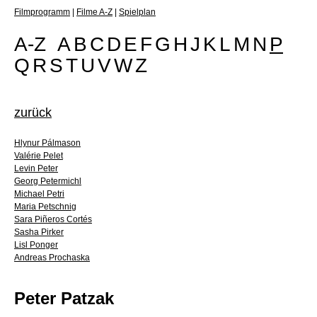
Filmprogramm
|
Filme A-Z
|
Spielplan
A-Z
A
B
C
D
E
F
G
H
J
K
L
M
N
P
Q
R
S
T
U
V
W
Z
zurück
Hlynur Pálmason
Valérie Pelet
Levin Peter
Georg Petermichl
Michael Petri
Maria Petschnig
Sara Piñeros Cortés
Sasha Pirker
Lisl Ponger
Andreas Prochaska
Peter Patzak