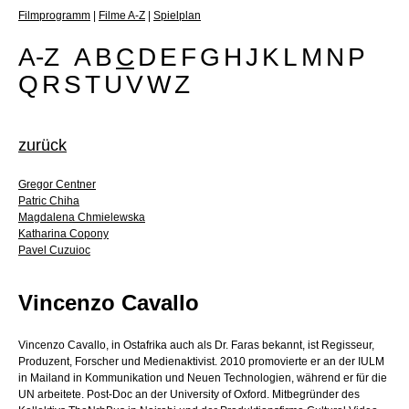
Filmprogramm
|
Filme A-Z
|
Spielplan
A-Z
A
B
C
D
E
F
G
H
J
K
L
M
N
P
Q
R
S
T
U
V
W
Z
zurück
Gregor Centner
Patric Chiha
Magdalena Chmielewska
Katharina Copony
Pavel Cuzuioc
Vincenzo Cavallo
Vincenzo Cavallo, in Ostafrika auch als Dr. Faras bekannt, ist Regisseur,
Produzent, Forscher und Medienaktivist. 2010 promovierte er an der IULM
in Mailand in Kommunikation und Neuen Technologien, während er für die
UN arbeitete. Post-Doc an der University of Oxford. Mitbegründer des