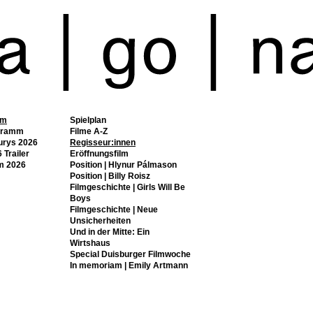
mm
Spielplan
gramm
Filme A-Z
urys 2026
Regisseur:innen
 Trailer
Eröffnungsfilm
m 2026
Position | Hlynur Pálmason
Position | Billy Roisz
Filmgeschichte | Girls Will Be
Boys
Filmgeschichte | Neue
Unsicherheiten
Und in der Mitte: Ein
Wirtshaus
Special Duisburger Filmwoche
In memoriam | Emily Artmann