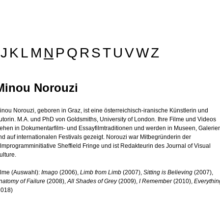
J
K
L
M
N
P
Q
R
S
T
U
V
W
Z
Minou Norouzi
inou Norouzi, geboren in Graz, ist eine österreichisch-iranische Künstlerin und
utorin. M.A. und PhD von Goldsmiths, University of London. Ihre Filme und Videos
tehen in Dokumentarfilm- und Essayfilmtraditionen und werden in Museen, Galerie
nd auf internationalen Festivals gezeigt. Norouzi war Mitbegründerin der
ilmprogramminitiative Sheffield Fringe und ist Redakteurin des Journal of Visual
ulture.
ilme (Auswahl):
Imago
(2006),
Limb from Limb
(2007),
Sitting is Believing
(2007),
natomy of Failure
(2008),
All Shades of Grey
(2009),
I Remember
(2010),
Everythin
2018)