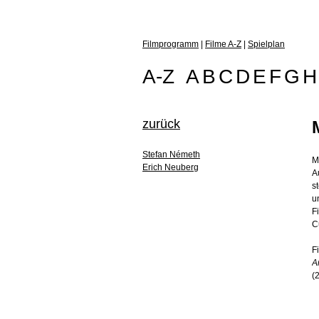
Filmprogramm
|
Filme A-Z
|
Spielplan
A-Z
A
B
C
D
E
F
G
H
zurück
Stefan Németh
M
Erich Neuberg
A
s
u
F
C
F
A
(