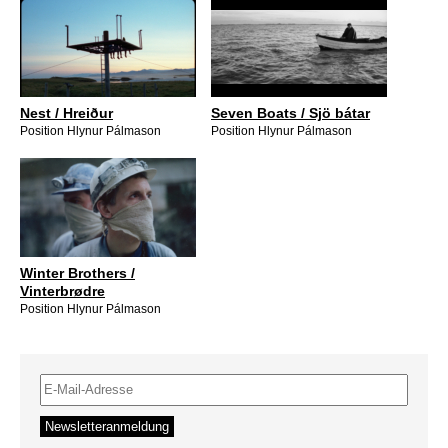
Nest / Hreiður
Seven Boats / Sjö bátar
Position Hlynur Pálmason
Position Hlynur Pálmason
Winter Brothers /
Vinterbrødre
Position Hlynur Pálmason