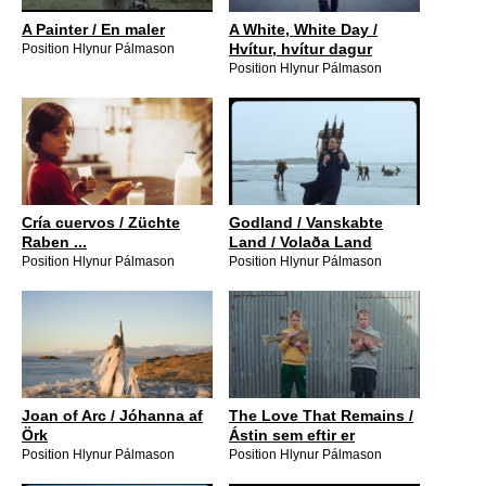
A Painter / En maler
A White, White Day /
Hvítur, hvítur dagur
Position Hlynur Pálmason
Position Hlynur Pálmason
Cría cuervos / Züchte
Godland / Vanskabte
Raben ...
Land / Volaða Land
Position Hlynur Pálmason
Position Hlynur Pálmason
Joan of Arc / Jóhanna af
The Love That Remains /
Örk
Ástin sem eftir er
Position Hlynur Pálmason
Position Hlynur Pálmason