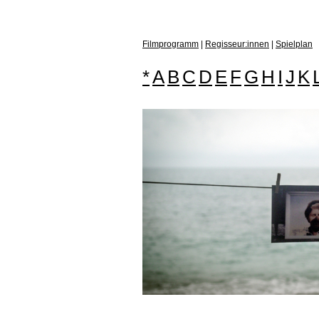
Filmprogramm
|
Regisseur:innen
|
Spielplan
*
A
B
C
D
E
F
G
H
I
J
K