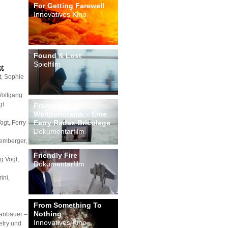
For Getting Farewell
Innovatives Kino
Found & Lost
Spielfilm
gt
t, Sophie
Wolfgang
gt
Franzens
Weltpanorama – Eine
Ferry Radax Bricolage
ogt, Ferry
Dokumentarfilm
iemberger,
Friendly Fire
g Vogt,
Dokumentarfilm
ini,
From Something To
Nothing
panbauer –
Innovatives Kino
try und