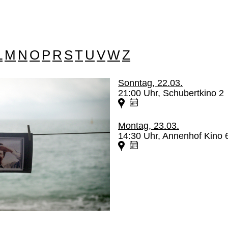
L
M
N
O
P
R
S
T
U
V
W
Z
Sonntag, 22.03.
21:00 Uhr, Schubertkino 2
Montag, 23.03.
14:30 Uhr, Annenhof Kino 