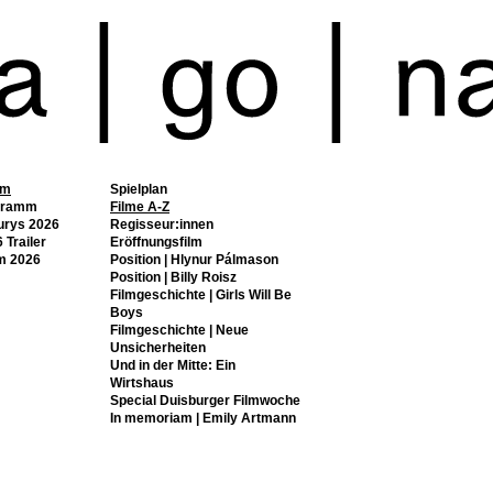
mm
Spielplan
gramm
Filme A-Z
urys 2026
Regisseur:innen
 Trailer
Eröffnungsfilm
m 2026
Position | Hlynur Pálmason
Position | Billy Roisz
Filmgeschichte | Girls Will Be
Boys
Filmgeschichte | Neue
Unsicherheiten
Und in der Mitte: Ein
Wirtshaus
Special Duisburger Filmwoche
In memoriam | Emily Artmann