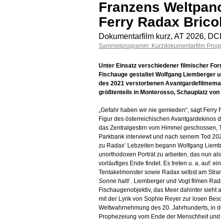
Franzens Weltpan
Ferry Radax Brico
Dokumentarfilm kurz, AT 2026, DC
Sammelprogramm: Kurzdokumentarfilm Prog
Unter Einsatz verschiedener filmischer For
Fischauge gestaltet Wolfgang Liemberger u
des 2021 verstorbenen Avantgardefilmemac
größtenteils in Monterosso, Schauplatz vo
„Gefahr haben wir nie gemieden“, sagt Ferry 
Figur des österreichischen Avantgardekinos d
das Zentralgestirn vom Himmel geschossen, 
Parkbank interviewt und nach seinem Tod 202
zu Radax’ Lebzeiten begann Wolfgang Liem
unorthodoxen Porträt zu arbeiten, das nun als
vorläufiges Ende findet. Es treten u. a. auf: 
Tentakelmonster sowie Radax selbst am Stra
Sonne halt!
. Liemberger und Vogt filmen Rad
Fischaugenobjektiv, das Meer dahinter sieht a
mit der Lyrik von Sophie Reyer zur losen Bes
Weltwahrnehmung des 20. Jahrhunderts, in der
Prophezeiung vom Ende der Menschheit und