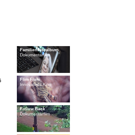
Familienfotoalbum
Dokumentarfilm
Flim Flam
6
Innovatives Kino
Follow Back
Dokumentarfilm