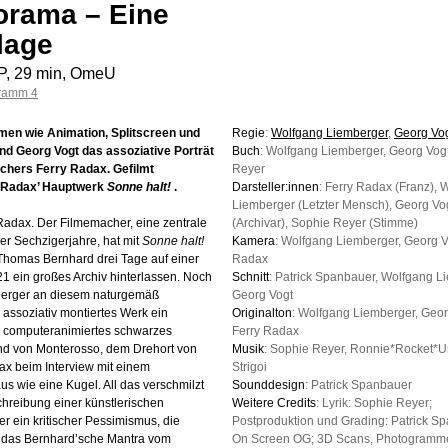
orama – Eine
lage
P, 29 min, OmeU
ramm 4
men wie Animation, Splitscreen und
Regie
:
Wolfgang Liemberger
,
Georg Vo
nd Georg Vogt das assoziative Porträt
Buch
: Wolfgang Liemberger, Georg Vog
hers Ferry Radax. Gefilmt
Reyer
n Radax’ Hauptwerk
Sonne halt!
.
Darsteller:innen
: Ferry Radax (Franz), 
Liemberger (Letzter Mensch), Georg Vo
Radax. Der Filmemacher, eine zentrale
(Archivar), Sophie Reyer (Stimme)
er Sechzigerjahre, hat mit
Sonne halt!
Kamera
: Wolfgang Liemberger, Georg V
Thomas Bernhard drei Tage auf einer
Radax
1 ein großes Archiv hinterlassen. Noch
Schnitt
: Patrick Spanbauer, Wolfgang L
berger an diesem naturgemäß
Georg Vogt
 assoziativ montiertes Werk ein
Originalton
: Wolfgang Liemberger, Geor
ein computeranimiertes schwarzes
Ferry Radax
nd von Monterosso, dem Drehort von
Musik
: Sophie Reyer, Ronnie*Rocket*Ur
ax beim Interview mit einem
Strigoi
us wie eine Kugel. All das verschmilzt
Sounddesign
: Patrick Spanbauer
chreibung einer künstlerischen
Weitere Credits
: Lyrik: Sophie Reyer;
 ein kritischer Pessimismus, die
Postproduktion und Grading: Patrick S
 das Bernhard’sche Mantra vom
On Screen OG; 3D Scans, Photogramme