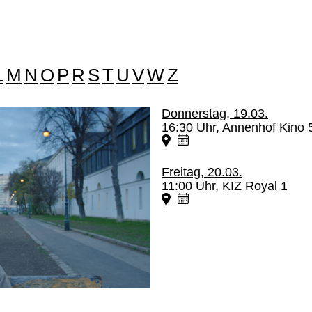
L
M
N
O
P
R
S
T
U
V
W
Z
Donnerstag, 19.03.
16:30 Uhr, Annenhof Kino 
Freitag, 20.03.
11:00 Uhr, KIZ Royal 1