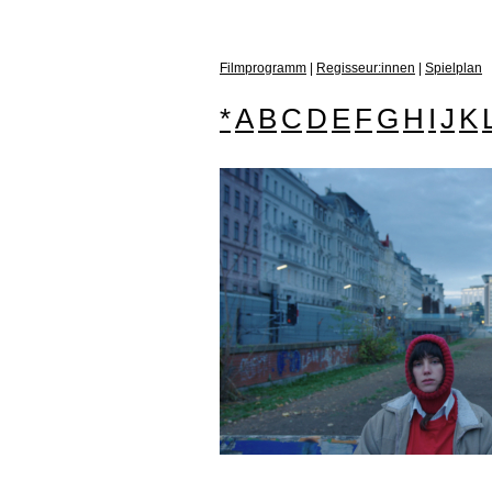
Filmprogramm
|
Regisseur:innen
|
Spielplan
*
A
B
C
D
E
F
G
H
I
J
K