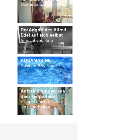
Dokumentarfilm
Der Angriff des Alfred
Edel auf sich selbst
Innovatives Kino
AQUAMARINE
Position Billy Roisz
Aufzeichnungen aus
dem Tiefparterre
Filmgeschichte Neue
Unsicherheiten