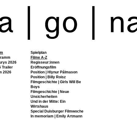
mm
Spielplan
gramm
Filme A-Z
urys 2026
Regisseur:innen
 Trailer
Eröffnungsfilm
m 2026
Position | Hlynur Pálmason
Position | Billy Roisz
Filmgeschichte | Girls Will Be
Boys
Filmgeschichte | Neue
Unsicherheiten
Und in der Mitte: Ein
Wirtshaus
Special Duisburger Filmwoche
In memoriam | Emily Artmann