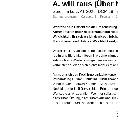
A. will raus (Über 
Spielfilm kurz, AT 2026, DCP, 18 
Sammelprogramm: Kurzspielfilm Programm 1
Während sein Umfeld auf die Entscheidung
Kommentaren und Kriegserzählungen reagie
Wirklichkeit. Er rasiert sich den Kopf, bric
Freund:innen und Hobbys. Was bleibt real, w
Weder das Fußballspielen bei Flutlicht noch 
routinierte Biertrinken lösen in A., einem jun
setzt sich aus Wiederholungen zusammen, au
vorbeiziehen. Wenn sich nichts mehr echt anf
A. rasiert sich den Kopf. Eine einfache körpe
Vorbereitung auf den Eintritt ins Bundesheer ma
Versuch, wieder etwas Konkretes zu spüren 
Umfeld reagiert mit Geschichten, Erinnerung
Worte, die an A. abprallen. Wenn er selbst spr
nach einer Öffnung, nach einem Ausweg aus 
aus der realen Welt, sondern auch aus dem 