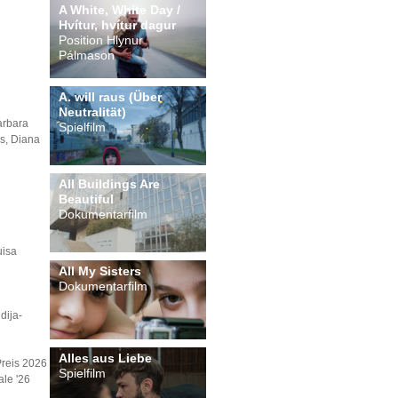
A White, White Day /
Hvítur, hvítur dagur
Position Hlynur
Pálmason
A. will raus (Über
Neutralität)
arbara
Spielfilm
is, Diana
All Buildings Are
Beautiful
Dokumentarfilm
uisa
All My Sisters
Dokumentarfilm
dija-
Alles aus Liebe
Preis 2026
Spielfilm
ale '26