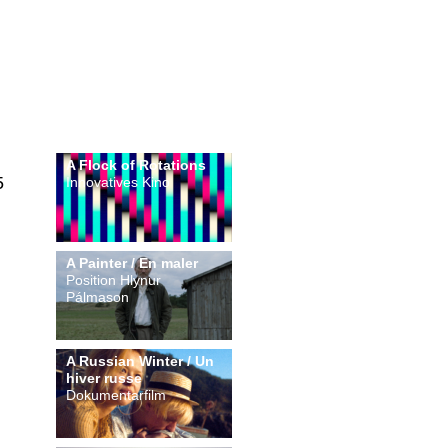
A Flock of Rotations
5
Innovatives Kino
A Painter / En maler
Position Hlynur
Pálmason
A Russian Winter / Un
hiver russe
Dokumentarfilm