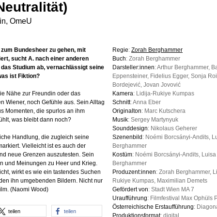
Neutralität)
min, OmeU
, zum Bundesheer zu gehen, mit
Regie
:
Zorah Berghammer
rt, sucht A. nach einer anderen
Buch
: Zorah Berghammer
ht das Studium ab, vernachlässigt seine
Darsteller:innen
: Arthur Berghammer, B
as ist Fiktion?
Eppensteiner, Fidelius Egger, Sonja Ro
Bordejević, Jovan Jovović
die Nähe zur Freundin oder das
Kamera
: Lidija-Rukiye Kumpas
gen Wiener, noch Gefühle aus. Sein Alltag
Schnitt
: Anna Eber
s Momenten, die spurlos an ihm
Originalton
: Marc Kutschera
ühlt, was bleibt dann noch?
Musik
: Sergey Martynyuk
Sounddesign
: Nikolaus Geherer
rliche Handlung, die zugleich seine
Szenenbild
: Noémi Borcsányi-Andits, L
rkiert. Vielleicht ist es auch der
Berghammer
und neue Grenzen auszutesten. Sein
Kostüm
: Noémi Borcsányi-Andits, Luisa
en und Meinungen zu Heer und Krieg.
Berghammer
icht, wirkt es wie ein tastendes Suchen
Produzent:innen
: Zorah Berghammer, Li
den ihn umgebenden Bildern. Nicht nur
Rukiye Kumpas, Maximilian Demets
Film. (Naomi Wood)
Gefördert von
: Stadt Wien MA 7
Uraufführung
: Filmfestival Max Ophüls 
Österreichische Erstaufführung
: Diagon
teilen
teilen
Produktionsformat
: digital