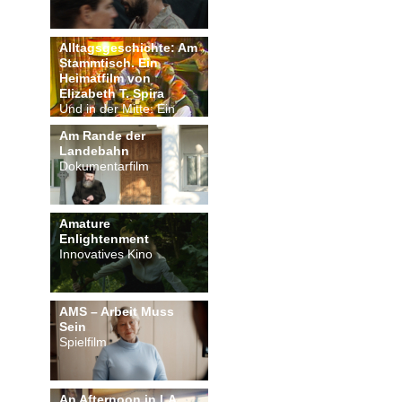
Alltagsgeschichte: Am
Stammtisch. Ein
Heimatfilm von
Elizabeth T. Spira
Und in der Mitte: Ein
Wirtshaus
Am Rande der
Landebahn
Dokumentarfilm
Amature
Enlightenment
Innovatives Kino
AMS – Arbeit Muss
Sein
Spielfilm
An Afternoon in LA