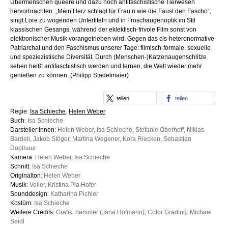
Übermenschen queere und dazu noch antifaschistische Tierwesen
hervorbrachten: „Mein Herz schlägt für Frau’n wie die Faust den Fascho“,
singt Lore zu wogenden Untertiteln und in Froschaugenoptik im Stil
klassischen Gesangs, während der eklektisch-frivole Film sonst von
elektronischer Musik vorangetrieben wird. Gegen das cis-heteronormative
Patriarchat und den Faschismus unserer Tage: filmisch-formale, sexuelle
und speziezistische Diversität. Durch (Menschen-)Katzenaugenschlitze
sehen heißt antifaschistisch werden und lernen, die Welt wieder mehr
genießen zu können. (Philipp Stadelmaier)
teilen
teilen
Regie
:
Isa Schieche
,
Helen Weber
Buch
: Isa Schieche
Darsteller:innen
: Helen Weber, Isa Schieche, Stefanie Oberhoff, Niklas
Bardeli, Jakob Stöger, Martina Wegener, Kora Riecken, Sebastian
Doplbaur
Kamera
: Helen Weber, Isa Schieche
Schnitt
: Isa Schieche
Originalton
: Helen Weber
Musik
: Voiler, Kristina Pia Hofer
Sounddesign
: Katharina Pichler
Kostüm
: Isa Schieche
Weitere Credits
: Grafik: hammer (Jana Hofmann); Color Grading: Michael
Seidl