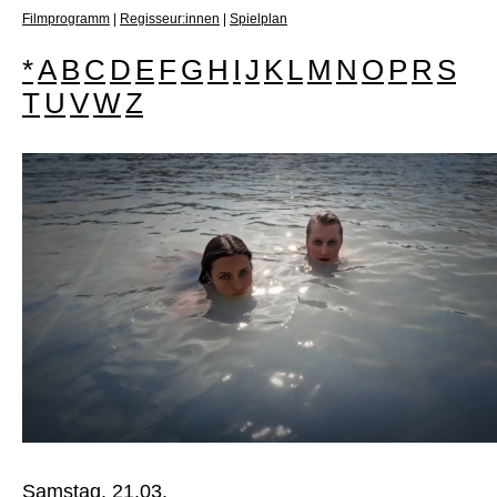
Filmprogramm
|
Regisseur:innen
|
Spielplan
*
A
B
C
D
E
F
G
H
I
J
K
L
M
N
O
P
R
S
T
U
V
W
Z
Samstag, 21.03.