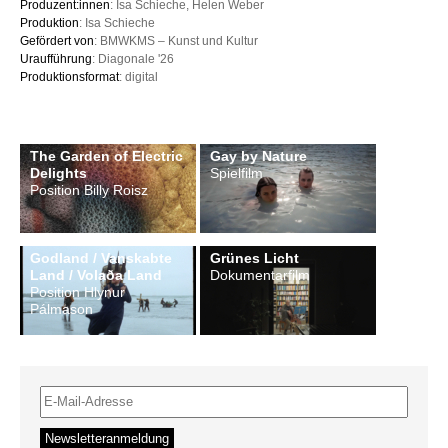
Produzent:innen
: Isa Schieche, Helen Weber
Produktion
: Isa Schieche
Gefördert von
: BMWKMS – Kunst und Kultur
Uraufführung
: Diagonale '26
Produktionsformat
: digital
The Garden of Electric
Gay by Nature
Delights
Spielfilm
Position Billy Roisz
Godland / Vanskabte
Grünes Licht
Land / Volaða Land
Dokumentarfilm
Position Hlynur
Pálmason