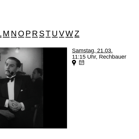
L
M
N
O
P
R
S
T
U
V
W
Z
Samstag, 21.03.
11:15 Uhr, Rechbauer