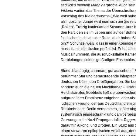
sag’ ich’s meinem Mann?
erprobte. Auch se
Viktoria
variiert das Thema der Überschreitung
Vorschlag des Kleidertauschs („Wie weit hab
als hübscher Junge wird man sich um Sie reiße
„Rollen“. Trotzig konterkariert Susanne, kurz
den Part, den sie im Leben und auf der Bühne s
falle schon nicht aus der Rolle, aber haben S
bin?“ Schünzel weiß, dass in einer Komödie w
muss, damit die Illusion perfekt ist. Er hat alle
Musicalnummern, die ausdrucksstarke Kamer
Darbietungen seines großartigen Ensembles.
Blond, blauäugig, charmant, gut aussehend:
berühmter Star und herausragende Interpretin
deutschen Ufa in den Dreißigerjahren. Sie be
sondern auch die neuen Machthaber – Hitler lu
Reichskanzlei, Goebbels ließ sie überwachen
aufgrund ihrer Prominenz entgehen, aber als si
jüdischen Freund, der aus Deutschland emigrie
Rückkehr nach Berlin vernommen, später abgeh
systematisch eingeschränkt und damit erpresst
Gezwungen, im Nazi-Propagandafilm
Togger
daraufhin Alkohol und Drogen. Ein Sturz aus 
einen schweren epileptischen Anfall aus, der 