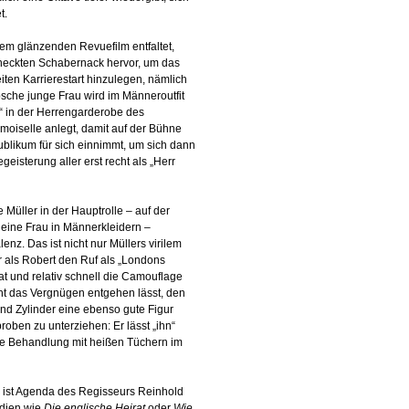
t.
em glänzenden Revuefilm entfaltet,
heckten Schabernack hervor, um das
ten Karrierestart hinzulegen, nämlich
bsche junge Frau wird im Männeroutfit
 in der Herrengarderobe des
moiselle anlegt, damit auf der Bühne
ublikum für sich einnimmt, um sich dann
isterung aller erst recht als „Herr
üller in der Hauptrolle – auf der
eine Frau in Männerkleidern –
enz. Das ist nicht nur Müllers virilem
 als Robert den Ruf als „Londons
t und relativ schnell die Camouflage
ht das Vergnügen entgehen lässt, den
nd Zylinder eine ebenso gute Figur
roben zu unterziehen: Er lässt „ihn“
ine Behandlung mit heißen Tüchern im
 ist Agenda des Regisseurs Reinhold
ödien wie
Die englische Heirat
oder
Wie