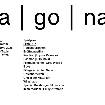
mm
Spielplan
gramm
Filme A-Z
urys 2026
Regisseur:innen
 Trailer
Eröffnungsfilm
m 2026
Position | Hlynur Pálmason
Position | Billy Roisz
Filmgeschichte | Girls Will Be
Boys
Filmgeschichte | Neue
Unsicherheiten
Und in der Mitte: Ein
Wirtshaus
Special Duisburger Filmwoche
In memoriam | Emily Artmann