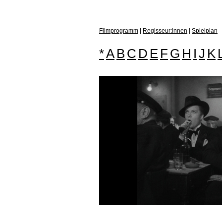
Filmprogramm
|
Regisseur:innen
|
Spielplan
*
A
B
C
D
E
F
G
H
I
J
K