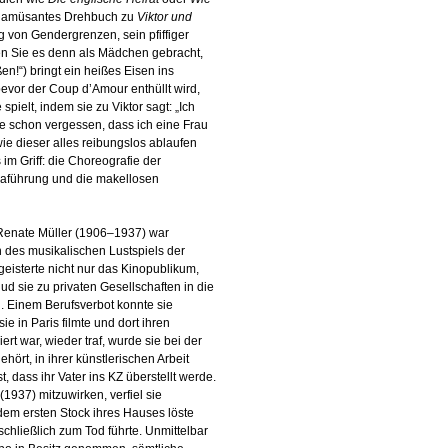
in amüsantes Drehbuch zu
Viktor und
 von Gendergrenzen, sein pfiffiger
en Sie es denn als Mädchen gebracht,
n!“) bringt ein heißes Eisen ins
 bevor der Coup d’Amour enthüllt wird,
pielt, indem sie zu Viktor sagt: „Ich
ie schon vergessen, dass ich eine Frau
ie dieser alles reibungslos ablaufen
s im Griff: die Choreografie der
aführung und die makellosen
 Renate Müller (1906–1937) war
 des musikalischen Lustspiels der
geisterte nicht nur das Kinopublikum,
d sie zu privaten Gesellschaften in die
. Einem Berufsverbot konnte sie
e in Paris filmte und dort ihren
rt war, wieder traf, wurde sie bei der
ört, in ihrer künstlerischen Arbeit
, dass ihr Vater ins KZ überstellt werde.
(1937) mitzuwirken, verfiel sie
dem ersten Stock ihres Hauses löste
schließlich zum Tod führte. Unmittelbar