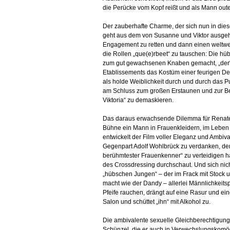
die Perücke vom Kopf reißt und als Mann oute
Der zauberhafte Charme, der sich nun in dies
geht aus dem von Susanne und Viktor ausge
Engagement zu retten und dann einen weltwei
die Rollen „que(e)rbeet“ zu tauschen: Die hü
zum gut gewachsenen Knaben gemacht, „der“
Etablissements das Kostüm einer feurigen De
als holde Weiblichkeit durch und durch das P
am Schluss zum großen Erstaunen und zur Bege
Viktoria“ zu demaskieren.
Das daraus erwachsende Dilemma für Renate M
Bühne ein Mann in Frauenkleidern, im Leben 
entwickelt der Film voller Eleganz und Ambival
Gegenpart Adolf Wohlbrück zu verdanken, der
berühmtester Frauenkenner“ zu verteidigen ha
des Crossdressing durchschaut. Und sich nic
„hübschen Jungen“ – der im Frack mit Stock u
macht wie der Dandy – allerlei Männlichkeitsp
Pfeife rauchen, drängt auf eine Rasur und e
Salon und schüttet „ihn“ mit Alkohol zu.
Die ambivalente sexuelle Gleichberechtigung
Schünzel, die er auch in Verwechslungskom