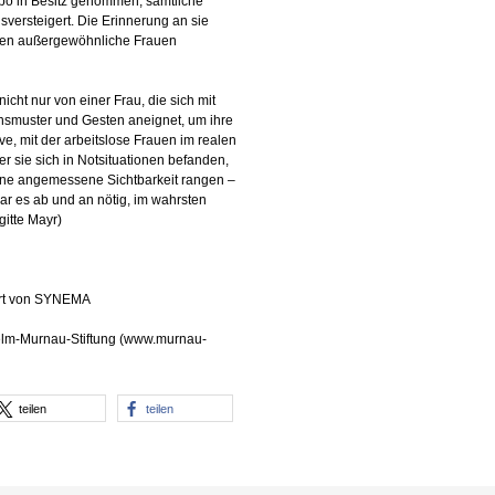
po in Besitz genommen, sämtliche
sversteigert. Die Erinnerung an sie
iben außergewöhnliche Frauen
icht nur von einer Frau, die sich mit
ensmuster und Gesten aneignet, um ihre
ve, mit der arbeitslose Frauen im realen
er sie sich in Notsituationen befanden,
ine angemessene Sichtbarkeit rangen –
ar es ab und an nötig, im wahrsten
itte Mayr)
iert von SYNEMA
helm-Murnau-Stiftung (www.murnau-
teilen
teilen