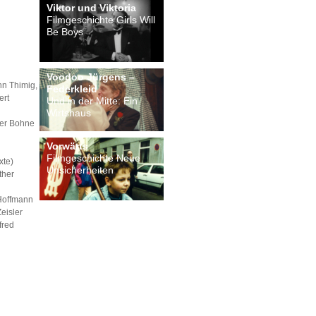
Viktor und Viktoria
Filmgeschichte Girls Will
Be Boys
Voodoo Jürgens –
nn Thimig,
Federkleid
ert
Und in der Mitte: Ein
Wirtshaus
ner Bohne
Vorwärts
Filmgeschichte Neue
xte)
Unsicherheiten
ther
 Hoffmann
Zeisler
fred