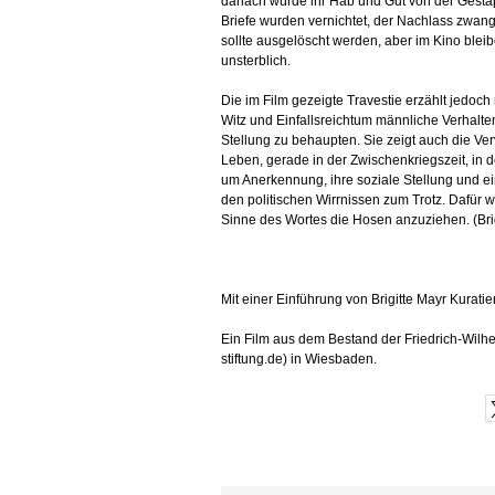
danach wurde ihr Hab und Gut von der Gesta
Briefe wurden vernichtet, der Nachlass zwang
sollte ausgelöscht werden, aber im Kino ble
unsterblich.
Die im Film gezeigte Travestie erzählt jedoch n
Witz und Einfallsreichtum männliche Verhalt
Stellung zu behaupten. Sie zeigt auch die Ver
Leben, gerade in der Zwischenkriegszeit, in d
um Anerkennung, ihre soziale Stellung und e
den politischen Wirrnissen zum Trotz. Dafür w
Sinne des Wortes die Hosen anzuziehen. (Brig
Mit einer Einführung von Brigitte Mayr Kurat
Ein Film aus dem Bestand der Friedrich-Wil
stiftung.de) in Wiesbaden.