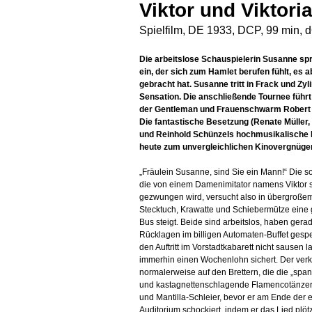
Viktor und Viktori
Spielfilm, DE 1933, DCP, 99 min, 
Die arbeitslose Schauspielerin Susanne spr
ein, der sich zum Hamlet berufen fühlt, es
gebracht hat. Susanne tritt in Frack und Zyli
Sensation. Die anschließende Tournee führt
der Gentleman und Frauenschwarm Robert 
Die fantastische Besetzung (Renate Müller
und Reinhold Schünzels hochmusikalisch
heute zum unvergleichlichen Kinovergnüge
„Fräulein Susanne, sind Sie ein Mann!“ Die 
die von einem Damenimitator namens Viktor 
gezwungen wird, versucht also in übergroße
Stecktuch, Krawatte und Schiebermütze eine 
Bus steigt. Beide sind arbeitslos, haben gera
Rücklagen im billigen Automaten-Buffet gespe
den Auftritt im Vorstadtkabarett nicht sause
immerhin einen Wochenlohn sichert. Der verkü
normalerweise auf den Brettern, die die „spa
und kastagnettenschlagende Flamencotänzeri
und Mantilla-Schleier, bevor er am Ende de
Auditorium schockiert, indem er das Lied plötz