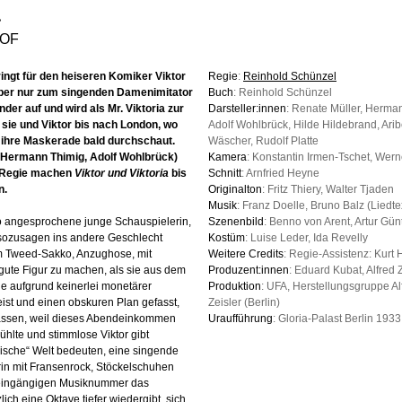
a
dOF
ingt für den heiseren Komiker Viktor
Regie
:
Reinhold Schünzel
 aber nur zum singenden Damenimitator
Buch
: Reinhold Schünzel
nder auf und wird als Mr. Viktoria zur
Darsteller:innen
: Renate Müller, Herma
 sie und Viktor bis nach London, wo
Adolf Wohlbrück, Hilde Hildebrand, Arib
ihre Maskerade bald durchschaut.
Wäscher, Rudolf Platte
, Hermann Thimig, Adolf Wohlbrück)
Kamera
: Konstantin Irmen-Tschet, Wer
e Regie machen
Viktor und Viktoria
bis
Schnitt
: Arnfried Heyne
n.
Originalton
: Fritz Thiery, Walter Tjaden
Musik
: Franz Doelle, Bruno Balz (Liedte
so angesprochene junge Schauspielerin,
Szenenbild
: Benno von Arent, Artur Gün
sozusagen ins andere Geschlecht
Kostüm
: Luise Leder, Ida Revelly
m Tweed-Sakko, Anzughose, mit
Weitere Credits
: Regie-Assistenz: Kurt
gute Figur zu machen, als sie aus dem
Produzent:innen
: Eduard Kubat, Alfred 
de aufgrund keinerlei monetärer
Produktion
: UFA, Herstellungsgruppe Al
ist und einen obskuren Plan gefasst,
Zeisler (Berlin)
n lassen, weil dieses Abendeinkommen
Uraufführung
: Gloria-Palast Berlin 1933
hlte und stimmlose Viktor gibt
nische“ Welt bedeuten, eine singende
n mit Fransenrock, Stöckelschuhen
r eingängigen Musiknummer das
lich eine Oktave tiefer wiedergibt, sich