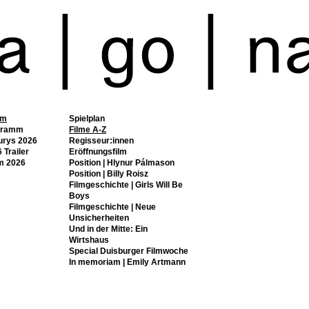
mm
Spielplan
gramm
Filme A-Z
urys 2026
Regisseur:innen
 Trailer
Eröffnungsfilm
m 2026
Position | Hlynur Pálmason
Position | Billy Roisz
Filmgeschichte | Girls Will Be
Boys
Filmgeschichte | Neue
Unsicherheiten
Und in der Mitte: Ein
Wirtshaus
Special Duisburger Filmwoche
In memoriam | Emily Artmann