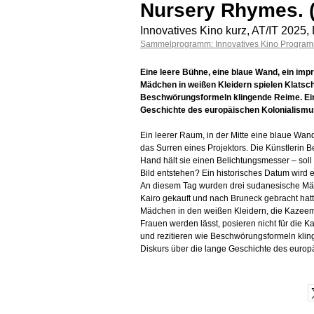
Nursery Rhymes. (
Innovatives Kino kurz, AT/IT 2025,
Sammelprogramm: Innovatives Kino Progra
Eine leere Bühne, eine blaue Wand, ein imp
Mädchen in weißen Kleidern spielen Klatsch
Beschwörungsformeln klingende Reime. Ein 
Geschichte des europäischen Kolonialismu
Ein leerer Raum, in der Mitte eine blaue Wan
das Surren eines Projektors. Die Künstlerin Be
Hand hält sie einen Belichtungsmesser – soll 
Bild entstehen? Ein historisches Datum wird e
An diesem Tag wurden drei sudanesische Mäd
Kairo gekauft und nach Bruneck gebracht hatte
Mädchen in den weißen Kleidern, die Kazeem
Frauen werden lässt, posieren nicht für die 
und rezitieren wie Beschwörungsformeln kling
Diskurs über die lange Geschichte des europ