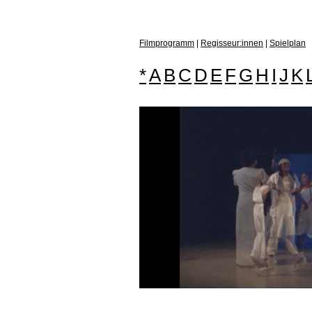
Filmprogramm
|
Regisseur:innen
|
Spielplan
*
A
B
C
D
E
F
G
H
I
J
K