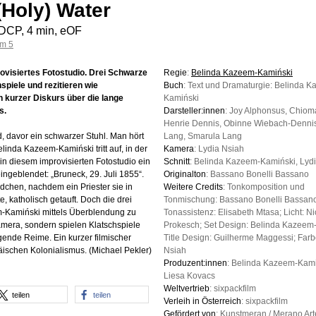
Holy) Water
 DCP, 4 min, eOF
mm 5
rovisiertes Fotostudio. Drei Schwarze
Regie
:
Belinda Kazeem-Kamiński
spiele und rezitieren wie
Buch
: Text und Dramaturgie: Belinda 
kurzer Diskurs über die lange
Kamiński
s.
Darsteller:innen
: Joy Alphonsus, Chiom
Henrie Dennis, Obinne Wiebach-Dennis
d, davor ein schwarzer Stuhl. Man hört
Lang, Smarula Lang
linda Kazeem-Kamiński tritt auf, in der
Kamera
: Lydia Nsiah
in diesem improvisierten Fotostudio ein
Schnitt
: Belinda Kazeem-Kamiński, Lyd
ingeblendet: „Bruneck, 29. Juli 1855“.
Originalton
: Bassano Bonelli Bassano
chen, nachdem ein Priester sie in
Weitere Credits
: Tonkomposition und
, katholisch getauft. Doch die drei
Tonmischung: Bassano Bonelli Bassano
-Kamiński mittels Überblendung zu
Tonassistenz: Elisabeth Mtasa; Licht: Ni
Kamera, sondern spielen Klatschspiele
Prokesch; Set Design: Belinda Kazeem
ende Reime. Ein kurzer filmischer
Title Design: Guilherme Maggessi; Farb
äischen Kolonialismus. (Michael Pekler)
Nsiah
Produzent:innen
: Belinda Kazeem-Kami
Liesa Kovacs
Weltvertrieb
: sixpackfilm
teilen
teilen
Verleih in Österreich
: sixpackfilm
Gefördert von
: Kunstmeran / Merano Ar