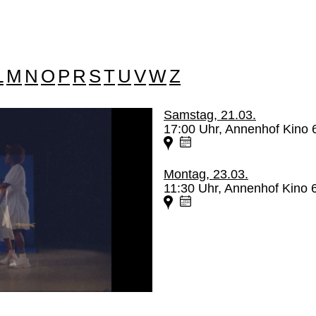
L
M
N
O
P
R
S
T
U
V
W
Z
Samstag, 21.03.
17:00 Uhr, Annenhof Kino 
Montag, 23.03.
11:30 Uhr, Annenhof Kino 