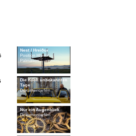
Nest / Hreiður
6
Position Hlynur
Pálmason
Die noch unbekannten
6
Tage
Dokumentarfilm
Nur ein Augenblick
Dokumentarfilm