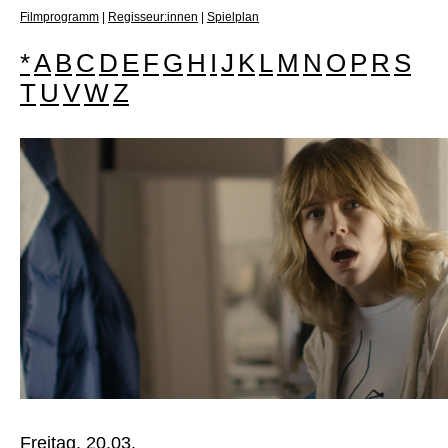
Filmprogramm
|
Regisseur:innen
|
Spielplan
*
A
B
C
D
E
F
G
H
I
J
K
L
M
N
O
P
R
S
T
U
V
W
Z
Freitag, 20.03.