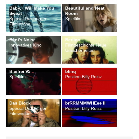
Baby, I Will Make You
Beautiful and Neat
Sweat
Room
Special Duisburger
Spielfilm
Filmwoche
Béni's Noise
Berlino
Innovatives Kino
Filmgeschichte Neue
Unsicherheiten
Bleifrei 95
blinq
Spielfilm
Position Billy Roisz
Das Block
brRRMMMWHEee II
Special Duisburger
Position Billy Roisz
Filmwoche