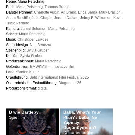
Regie
:
Maria Petschnig
Buch
: Maria Petschnig, Thomas Brooks
Darsteller:innen
: Charlotte Aubin, Ari Brand, Erica Sarda, Mark Bracich,
Adam Ratcliffe, Julie Chapin, Jordan Dallam, Jefrey B. Wilkerson, Kevin
Trinio Perdido
Kamera
: Jamal Solomon, Maria Petschnig
Schnitt
: Maria Petschnig
Musik
: Christoper LaRose
Sounddesign
: Neil Benezra
Szenenbild
: Sylvia Gruber
Kostüm
: Sylvia Gruber
Produzent:innen
: Maria Petschnig
Gefördert von
: BMWKMS – innovative film
Land Kärnten Kultur
Uraufführung
: Split International Film Festival 2025
Österreichische Erstaufführung
: Diagonale '26
Produktionsformat
: digital
B wie Bartleby
Baba, What's Your
Spielfilm
Plan? / Baba, Ne
Yapmayı
Düşünüyorsun?
Dokumentarfilm