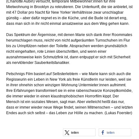
(Charlotte Aubin) versucht, temporäre Mitbewohner:innen für ihre
Mietwohnung in Brooklyn zu rekrutieren. Die Unterkunft, die sie anbietet, ist
mit 47 Dollar pro Nacht für New Yorker Verhältnisse zwar unschlagbar
günstig – aber dafür regnet es in die Küche, und die Bude ist derart eng,
dass man sich in ihr nicht einmal ansatzweise aus dem Weg gehen kann.
Das Spektrum der Ärgernisse, mit denen Marie sich dank ihrer Roommates
herumschlagen muss, reicht von nicht aufgeräumten Turnschuhen im Flur
bis zu Urinpfützen neben der Toilette. Absprachen werden grundsätzlich
nicht eingehalten, rote Linien überschritten, und wenn einer
ausnahmsweise kein Schmutzfink ist, dann entpuppt er sich mit Sicherheit
als nervtötender Sauberkeitsfanatiker.
Petschnigs Film basiert auf Selbsterlebtem – wie Marie kann sich auch die
Regisseurin ein Leben in New York als freie Künstlerin nur leisten, weil sie
in ihrer ohnehin schon winzigen Wohnung Untermieter:innen aufnimmt.
Ihre Erfahrungen transformiert sie in eine rabenschwarze Konzeptkomödie,
die immer wieder in einen klaustrophobischen Horrorfilm kippt. Der
Mensch ist ein soziales Wesen, sagt man. Aber vielleicht heißt das nur,
dass er immer wieder neue Wege findet, seinen Mitmenschen – und letzten
Endes auch sich selbst – das Leben zur Hölle zu machen. (Lukas Foerster)
teilen
teilen