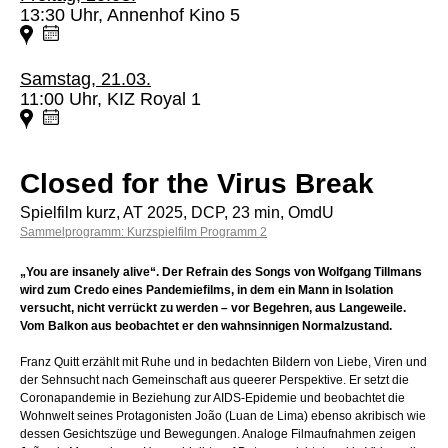
13:30 Uhr, Annenhof Kino 5
Samstag, 21.03.
11:00 Uhr, KIZ Royal 1
Closed for the Virus Break
Spielfilm kurz, AT 2025, DCP, 23 min, OmdU
Sammelprogramm: Kurzspielfilm Programm 2
„You are insanely alive“. Der Refrain des Songs von Wolfgang Tillmans
wird zum Credo eines Pandemiefilms, in dem ein Mann in Isolation
versucht, nicht verrückt zu werden – vor Begehren, aus Langeweile.
Vom Balkon aus beobachtet er den wahnsinnigen Normalzustand.
Franz Quitt erzählt mit Ruhe und in bedachten Bildern von Liebe, Viren und
der Sehnsucht nach Gemeinschaft aus queerer Perspektive. Er setzt die
Coronapandemie in Beziehung zur AIDS-Epidemie und beobachtet die
Wohnwelt seines Protagonisten João (Luan de Lima) ebenso akribisch wie
dessen Gesichtszüge und Bewegungen. Analoge Filmaufnahmen zeigen