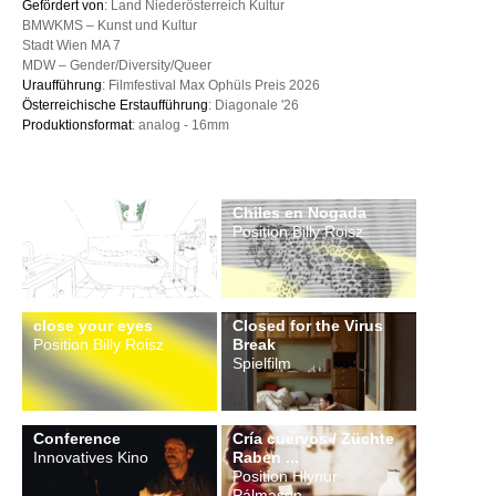
Gefördert von
: Land Niederösterreich Kultur
BMWKMS – Kunst und Kultur
Stadt Wien MA 7
MDW – Gender/Diversity/Queer
Uraufführung
: Filmfestival Max Ophüls Preis 2026
Österreichische Erstaufführung
: Diagonale '26
Produktionsformat
: analog - 16mm
Challenges of a
Chiles en Nogada
Solitary Mind
Position Billy Roisz
Innovatives Kino
close your eyes
Closed for the Virus
Position Billy Roisz
Break
Spielfilm
Conference
Cría cuervos / Züchte
Innovatives Kino
Raben ...
Position Hlynur
Pálmason