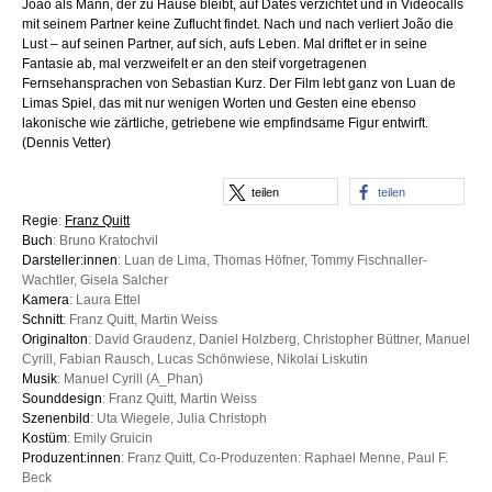
João als Mann, der zu Hause bleibt, auf Dates verzichtet und in Videocalls
mit seinem Partner keine Zuflucht findet. Nach und nach verliert João die
Lust – auf seinen Partner, auf sich, aufs Leben. Mal driftet er in seine
Fantasie ab, mal verzweifelt er an den steif vorgetragenen
Fernsehansprachen von Sebastian Kurz. Der Film lebt ganz von Luan de
Limas Spiel, das mit nur wenigen Worten und Gesten eine ebenso
lakonische wie zärtliche, getriebene wie empfindsame Figur entwirft.
(Dennis Vetter)
teilen
teilen
Regie
:
Franz Quitt
Buch
: Bruno Kratochvil
Darsteller:innen
: Luan de Lima, Thomas Höfner, Tommy Fischnaller-
Wachtler, Gisela Salcher
Kamera
: Laura Ettel
Schnitt
: Franz Quitt, Martin Weiss
Originalton
: David Graudenz, Daniel Holzberg, Christopher Büttner, Manuel
Cyrill, Fabian Rausch, Lucas Schönwiese, Nikolai Liskutin
Musik
: Manuel Cyrill (A_Phan)
Sounddesign
: Franz Quitt, Martin Weiss
Szenenbild
: Uta Wiegele, Julia Christoph
Kostüm
: Emily Gruicin
Produzent:innen
: Franz Quitt, Co-Produzenten: Raphael Menne, Paul F.
Beck