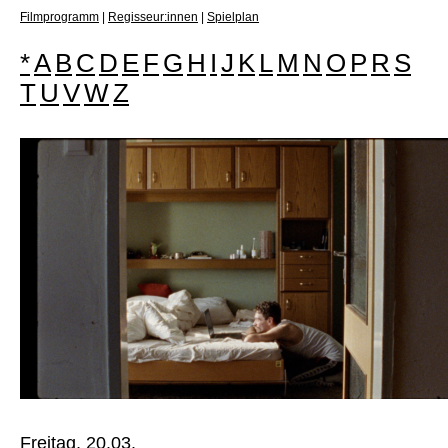
Filmprogramm
|
Regisseur:innen
|
Spielplan
*
A
B
C
D
E
F
G
H
I
J
K
L
M
N
O
P
R
S
T
U
V
W
Z
Freitag, 20.03.