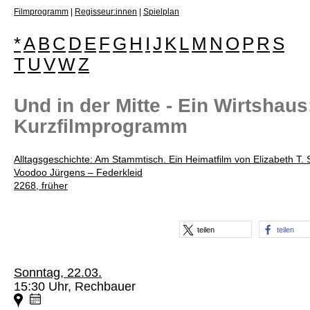
Filmprogramm
|
Regisseur:innen
|
Spielplan
*
A
B
C
D
E
F
G
H
I
J
K
L
M
N
O
P
R
S
T
U
V
W
Z
Und in der Mitte - Ein Wirtshaus
Kurzfilmprogramm
Alltagsgeschichte: Am Stammtisch. Ein Heimatfilm von Elizabeth T. 
Voodoo Jürgens – Federkleid
2268, früher
teilen
teilen
Sonntag, 22.03.
15:30 Uhr, Rechbauer