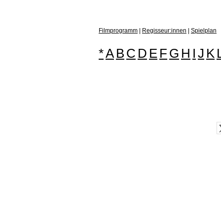
Filmprogramm
|
Regisseur:innen
|
Spielplan
*
A
B
C
D
E
F
G
H
I
J
K