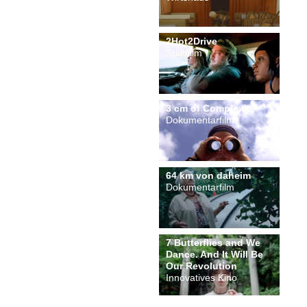
2Hot2Drive
Spielfilm
3 cm of Complexity
Dokumentarfilm
64 km von daheim
Dokumentarfilm
7 Butterflies and We
Dance. And It Will Be
Our Revolution
Innovatives Kino