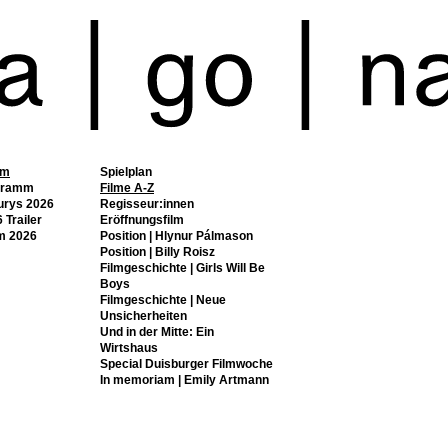
mm
Spielplan
gramm
Filme A-Z
urys 2026
Regisseur:innen
 Trailer
Eröffnungsfilm
m 2026
Position | Hlynur Pálmason
Position | Billy Roisz
Filmgeschichte | Girls Will Be
Boys
Filmgeschichte | Neue
Unsicherheiten
Und in der Mitte: Ein
Wirtshaus
Special Duisburger Filmwoche
In memoriam | Emily Artmann