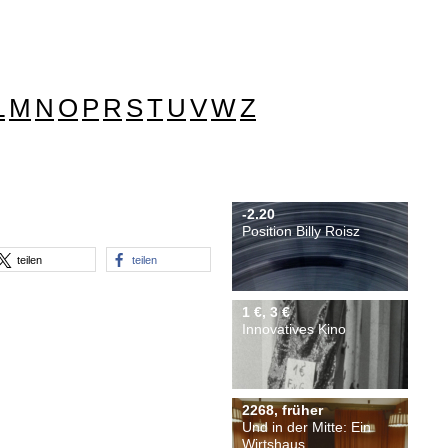
L
M
N
O
P
R
S
T
U
V
W
Z
-2.20
Position Billy Roisz
teilen
teilen
1 €, 3 €
Innovatives Kino
2268, früher
Und in der Mitte: Ein
Wirtshaus