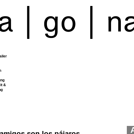
ailer
n
ung
it &
ng
amigos son los pájaros ...