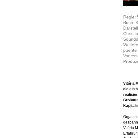
Regie:
Buch: K
Darstel
Christi
Soundd
Weitere
puente 
Vaness
Produze
Vitória 
die ein
realisie
Großmutt
Kapitali
Organisc
gespann
Vitória 
Erfahrun