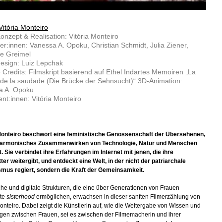
Vitória Monteiro
onzept & Realisation: Vitória Monteiro
ler:innen: Vanessa A. Opoku, Christian Schmidt, Julia Ziener,
ne Greimel
esign: Luiz Lepchak
 Credits: Filmskript basierend auf Ethel Indartes Memoiren „La
de la saudade (Die Brücke der Sehnsucht)“ 3D-Animation:
a A. Opoku
nt:innen: Vitória Monteiro
Monteiro beschwört eine feministische Genossenschaft der Übersehenen,
 harmonisches Zusammenwirken von Technologie, Natur und Menschen
rt. Sie verbindet ihre Erfahrungen im Internet mit jenen, die ihre
er weitergibt, und entdeckt eine Welt, in der nicht der patriarchale
smus regiert, sondern die Kraft der Gemeinsamkeit.
he und digitale Strukturen, die eine über Generationen von Frauen
te
sisterhood
ermöglichen, erwachsen in dieser sanften Filmerzählung von
Monteiro. Dabei zeigt die Künstlerin auf, wie die Weitergabe von Wissen und
gen zwischen Frauen, sei es zwischen der Filmemacherin und ihrer