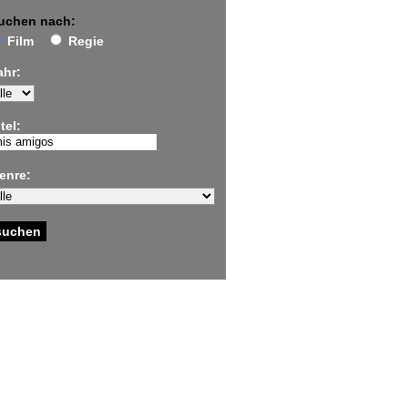
uchen nach:
Film
Regie
ahr:
tel:
enre: