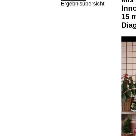
Ergebnisübersicht
Inno
15 
Dia