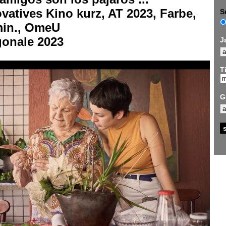
vatives Kino kurz, AT 2023, Farbe,
S
min., OmeU
gonale 2023
J
Ti
G