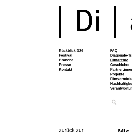
Rückblick D26
FAQ
Festival
Diagonale-Tr
Branche
Filmarchiv
Presse
Geschichte
Kontakt
Partner:inne
Projekte
Filmvermittl
Nachhaltigke
Verantwortu
zurück zur
Mis 