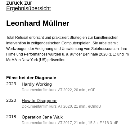
zurück zur
Ergebnisübersicht
Leonhard Müllner
Total Refusal erforscht und praktiziert Strategien zur künstlerischen
Intervention in zeitgenössischen Computerspielen. Sie arbeitet mit
Werkzeugen der Aneignung und Umwidmung von Spielressourcen. Ihre
Filme und Performances wurden u. a. auf der Berlinale 2020 (DE) und im
MoMA in New York (US) präsentiert.
Filme bei der Diagonale
2023
Hardly Working
Dokumentarfilm kurz, AT 2022, 20 min., eOF
2020
How to Disappear
Dokumentarfilm kurz, AT 2020, 21 min., eOmdU
2018
Operation Jane Walk
Dokumentarfilm kurz, AT 2017, 21 min., 15.3. eF / 18.3. dF