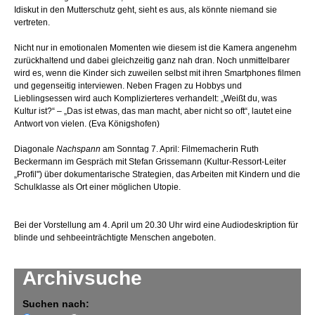
Idiskut in den Mutterschutz geht, sieht es aus, als könnte niemand sie
vertreten.
Nicht nur in emotionalen Momenten wie diesem ist die Kamera angenehm
zurückhaltend und dabei gleichzeitig ganz nah dran. Noch unmittelbarer
wird es, wenn die Kinder sich zuweilen selbst mit ihren Smartphones filmen
und gegenseitig interviewen. Neben Fragen zu Hobbys und
Lieblingsessen wird auch Komplizierteres verhandelt: „Weißt du, was
Kultur ist?“ – „Das ist etwas, das man macht, aber nicht so oft“, lautet eine
Antwort von vielen. (Eva Königshofen)
Diagonale
Nachspann
am Sonntag 7. April: Filmemacherin Ruth
Beckermann im Gespräch mit Stefan Grissemann (Kultur-Ressort-Leiter
„Profil") über dokumentarische Strategien, das Arbeiten mit Kindern und die
Schulklasse als Ort einer möglichen Utopie.
Bei der Vorstellung am 4. April um 20.30 Uhr wird eine Audiodeskription für
blinde und sehbeeinträchtigte Menschen angeboten.
Archivsuche
Suchen nach: