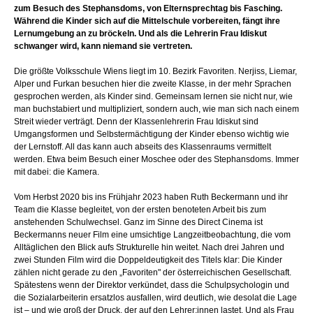
zum Besuch des Stephansdoms, von Elternsprechtag bis Fasching.
Während die Kinder sich auf die Mittelschule vorbereiten, fängt ihre
Lernumgebung an zu bröckeln. Und als die Lehrerin Frau Idiskut
schwanger wird, kann niemand sie vertreten.
Die größte Volksschule Wiens liegt im 10. Bezirk Favoriten. Nerjiss, Liemar,
Alper und Furkan besuchen hier die zweite Klasse, in der mehr Sprachen
gesprochen werden, als Kinder sind. Gemeinsam lernen sie nicht nur, wie
man buchstabiert und multipliziert, sondern auch, wie man sich nach einem
Streit wieder verträgt. Denn der Klassenlehrerin Frau Idiskut sind
Umgangsformen und Selbstermächtigung der Kinder ebenso wichtig wie
der Lernstoff. All das kann auch abseits des Klassenraums vermittelt
werden. Etwa beim Besuch einer Moschee oder des Stephansdoms. Immer
mit dabei: die Kamera.
Vom Herbst 2020 bis ins Frühjahr 2023 haben Ruth Beckermann und ihr
Team die Klasse begleitet, von der ersten benoteten Arbeit bis zum
anstehenden Schulwechsel. Ganz im Sinne des Direct Cinema ist
Beckermanns neuer Film eine umsichtige Langzeitbeobachtung, die vom
Alltäglichen den Blick aufs Strukturelle hin weitet. Nach drei Jahren und
zwei Stunden Film wird die Doppeldeutigkeit des Titels klar: Die Kinder
zählen nicht gerade zu den „Favoriten" der österreichischen Gesellschaft.
Spätestens wenn der Direktor verkündet, dass die Schulpsychologin und
die Sozialarbeiterin ersatzlos ausfallen, wird deutlich, wie desolat die Lage
ist – und wie groß der Druck, der auf den Lehrer:innen lastet. Und als Frau