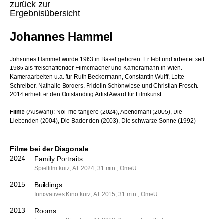
zurück zur
Ergebnisübersicht
Johannes Hammel
Johannes Hammel wurde 1963 in Basel geboren. Er lebt und arbeitet seit
1986 als freischaffender Filmemacher und Kameramann in Wien.
Kameraarbeiten u.a. für Ruth Beckermann, Constantin Wulff, Lotte
Schreiber, Nathalie Borgers, Fridolin Schönwiese und Christian Frosch.
2014 erhielt er den Outstanding Artist Award für Filmkunst.
Filme
(Auswahl): Noli me tangere (2024), Abendmahl (2005), Die
Liebenden (2004), Die Badenden (2003), Die schwarze Sonne (1992)
Filme bei der Diagonale
2024
Family Portraits
Spielfilm kurz, AT 2024, 31 min., OmeU
2015
Buildings
Innovatives Kino kurz, AT 2015, 31 min., OmeU
2013
Rooms