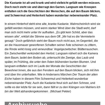
Die Kastanie ist alt und krank und wird vielleicht gefällt werden müssen.
Doch noch steht sie und überragt den Garten. Langsam wie Knospen
entfalten sich die Geschichten der Menschen, die auf den Baum blicken,
und Schwermut und Heiterkeit haben wunderbar nebeneinander Platz.
In einem Hinterhof steht eine alte, kranke Kastanie. Wahrscheinlich wird sie
gefällt werden müssen, und wenn starker Wind über die Stadt weht, darf
man sich nicht mehr unter ihr aufhalten. „Es gibt kein Schild, aber das
wissen alle“, erklärt die Stimme aus dem Off. „Mir hat es die Vermieterin
gesagt.“ Doch gefährlich sieht der Baum noch nicht aus, im Gegenteil, die
an die Hausmauer geworfenen Schatten seiner Äste scheinen zu zittern,
die Rinde wirkt rissig und verwundbar. Vogelgezwitscher. Blätterrauschen.
Ein Zwischentitel verkündet den Herbst. Langsam nähert sich die Kamera
dem Baum, tastet den Boden ab, untersucht die Zweige, das Laub und
später, im Frühling, die unter den Ästen blühenden bunten Blumen. Und
langsam entfalten sich im Laufe der Monate die Geschichten der
Bewohner:innen, die aus den Fenstern auf den Baum blicken, sich mit ihm
und über ihn unterhalten. Wie in Andersens Märchen
Der Traum der alten
Eiche
haben in diesem Film Schwermut und Heiterkeit wunderbar
nebeneinander Platz. Auch die Kastanie freut sich auf den Schnee, und
sollte es der letzte für sie sein, dann fällt er zu den Klängen von Mahlers
Ich
bin der Welt abhandengekommen
. (Michael Pekler)
Archivsuche