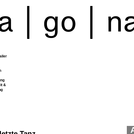
ailer
n
ung
it &
ng
letzte Tanz