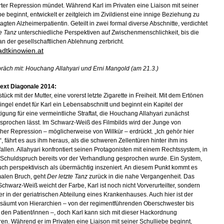
rter Repression mündet. Während Karl im Privaten eine Liaison mit seiner
e beginnt, entwickelt er zeitgleich im Zivildienst eine innige Beziehung zu
agten Alzheimerpatientin. Geteilt in zwei formal diverse Abschnitte, verdichtet
te Tanz
unterschiedliche Perspektiven auf Zwischenmenschlichkeit, bis die
 an der gesellschaftlichen Ablehnung zerbricht.
dtkinowien.at
räch mit: Houchang Allahyari und Erni Mangold (am 21.3.)
ext Diagonale 2014:
stück mit der Mutter, eine vorerst letzte Zigarette in Freiheit. Mit dem Ertönen
lingel endet für Karl ein Lebensabschnitt und beginnt ein Kapitel der
igung für eine vermeintliche Straftat, die Houchang Allahyari zunächst
prochen lässt. Im Schwarz-Weiß des Filmbilds wird der Junge von
cher Repression – möglicherweise von Willkür – erdrückt. „Ich gehör hier
“, fährt es aus ihm heraus, als die schweren Zellentüren hinter ihm ins
fallen. Allahyari konfrontiert seinen Protagonisten mit einem Rechtssystem, in
Schuldspruch bereits vor der Verhandlung gesprochen wurde. Ein System,
uch perspektivisch als übermächtig inszeniert. An diesem Punkt kommt es
alen Bruch, geht
Der letzte Tanz
zurück in die nahe Vergangenheit. Das
Schwarz-Weiß weicht der Farbe, Karl ist noch nicht Vorverurteilter, sondern
ner in der geriatrischen Abteilung eines Krankenhauses. Auch hier ist der
esäumt von Hierarchien – von der regimentführenden Oberschwester bis
 den Patient/innen –, doch Karl kann sich mit dieser Hackordnung
ren. Während er im Privaten eine Liaison mit seiner Schulliebe beginnt,