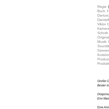
Regie:
Buch: H
Dariusc
Darstel
Viktor 
Kamera
Schnitt
Origina
Musik:
Soundd
Szenenb
Kostüm:
Produze
Produkt
Großer D
Bester ös
Diagonal
Erni Ma
Eine Annä