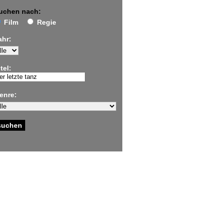
uchen nach:
Film
Regie
ahr:
tel:
enre: