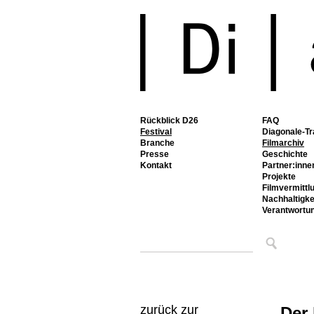
Rückblick D26
FAQ
Festival
Diagonale-Tr
Branche
Filmarchiv
Presse
Geschichte
Kontakt
Partner:inne
Projekte
Filmvermittl
Nachhaltigke
Verantwortu
zurück zur
Der 