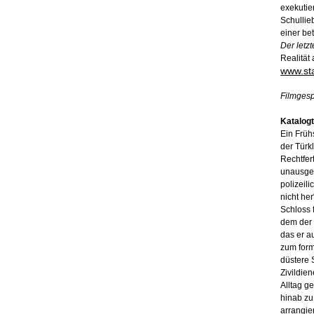
exekutie
Schullieb
einer bet
Der letz
Realität
www.sta
Filmgesp
Katalogt
Ein Früh
der Türk
Rechtfert
unausges
polizeili
nicht her
Schloss 
dem der 
das er a
zum form
düstere 
Zivildie
Alltag g
hinab zu
arrangie