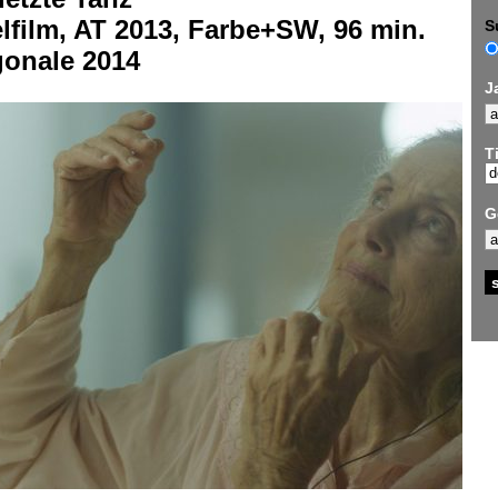
lfilm, AT 2013, Farbe+SW, 96 min.
S
gonale 2014
J
Ti
G