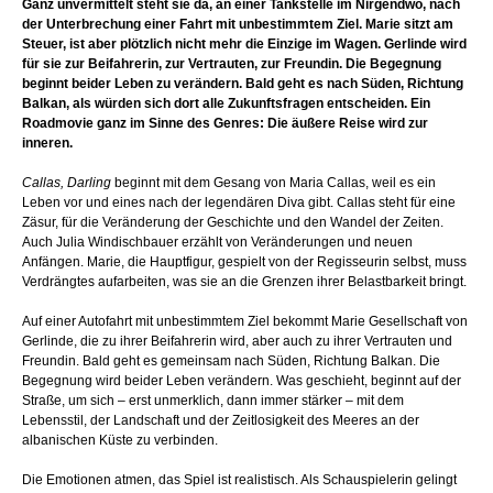
Ganz unvermittelt steht sie da, an einer Tankstelle im Nirgendwo, nach
der Unterbrechung einer Fahrt mit unbestimmtem Ziel. Marie sitzt am
Steuer, ist aber plötzlich nicht mehr die Einzige im Wagen. Gerlinde wird
für sie zur Beifahrerin, zur Vertrauten, zur Freundin. Die Begegnung
beginnt beider Leben zu verändern. Bald geht es nach Süden, Richtung
Balkan, als würden sich dort alle Zukunftsfragen entscheiden. Ein
Roadmovie ganz im Sinne des Genres: Die äußere Reise wird zur
inneren.
Callas, Darling
beginnt mit dem Gesang von Maria Callas, weil es ein
Leben vor und eines nach der legendären Diva gibt. Callas steht für eine
Zäsur, für die Veränderung der Geschichte und den Wandel der Zeiten.
Auch Julia Windischbauer erzählt von Veränderungen und neuen
Anfängen. Marie, die Hauptfigur, gespielt von der Regisseurin selbst, muss
Verdrängtes aufarbeiten, was sie an die Grenzen ihrer Belastbarkeit bringt.
Auf einer Autofahrt mit unbestimmtem Ziel bekommt Marie Gesellschaft von
Gerlinde, die zu ihrer Beifahrerin wird, aber auch zu ihrer Vertrauten und
Freundin. Bald geht es gemeinsam nach Süden, Richtung Balkan. Die
Begegnung wird beider Leben verändern. Was geschieht, beginnt auf der
Straße, um sich – erst unmerklich, dann immer stärker – mit dem
Lebensstil, der Landschaft und der Zeitlosigkeit des Meeres an der
albanischen Küste zu verbinden.
Die Emotionen atmen, das Spiel ist realistisch. Als Schauspielerin gelingt