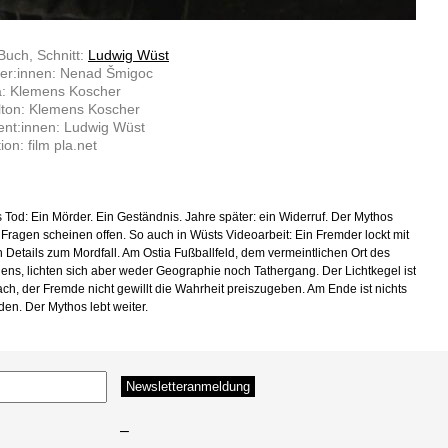
Buch, Schnitt:
Ludwig Wüst
ler:innen: Nenad Šmigoc
: Klemens Koscher
lton: Klemens Koscher
ent:innen: Ludwig Wüst
ion: film pla.net
s Tod: Ein Mörder. Ein Geständnis. Jahre später: ein Widerruf. Der Mythos
le Fragen scheinen offen. So auch in Wüsts Videoarbeit: Ein Fremder lockt mit
n Details zum Mordfall. Am Ostia Fußballfeld, dem vermeintlichen Ort des
ens, lichten sich aber weder Geographie noch Tathergang. Der Lichtkegel ist
ch, der Fremde nicht gewillt die Wahrheit preiszugeben. Am Ende ist nichts
den. Der Mythos lebt weiter.
–