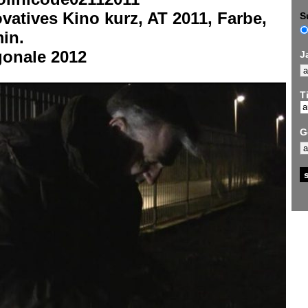
vatives Kino kurz, AT 2011, Farbe,
S
in.
gonale 2012
J
Ti
G