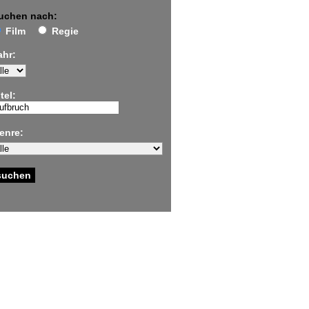
uchen nach:
Film
Regie
ahr:
tel:
enre: