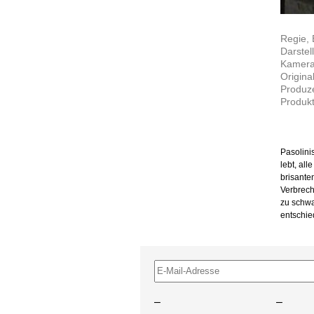
Regie, 
Darstel
Kamera
Origina
Produz
Produkt
Pasolini
lebt, al
brisante
Verbrech
zu schwa
entschie
–
–