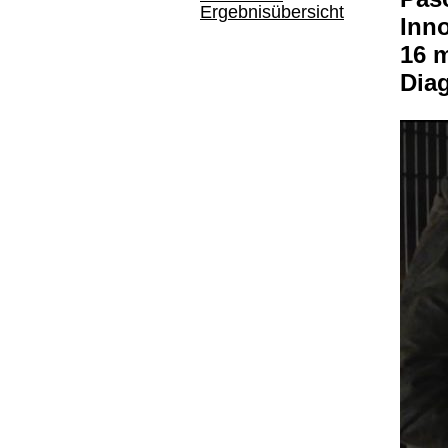
Ergebnisübersicht
Inno
16 m
Dia