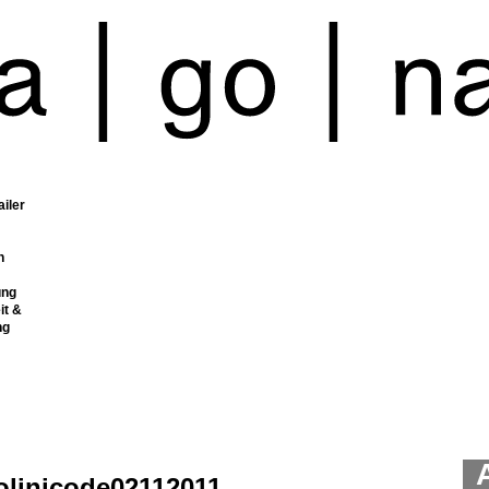
ailer
n
ung
it &
ng
olinicode02112011