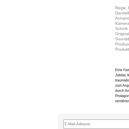
Regie,
Darstel
Armand
Kamera
Schnitt
Origina
Soundde
Produz
Produkt
Eine Fami
Jubilar,
traumati
zum Ange
durch ih
Protagoni
verstöre