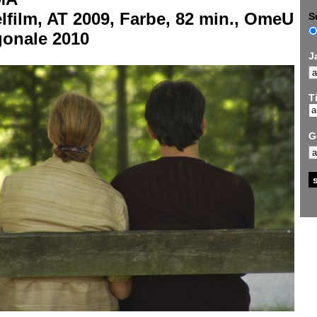
lfilm, AT 2009, Farbe, 82 min., OmeU
S
gonale 2010
J
Ti
G