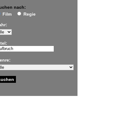
uchen nach:
Film
Regie
ahr:
tel:
enre: