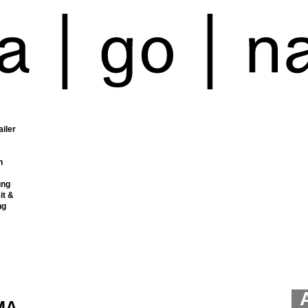
ailer
n
ung
it &
ng
MA