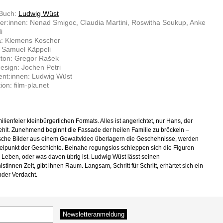
 Buch:
Ludwig Wüst
ler:innen: Nenad Smigoc, Claudia Martini, Roswitha Soukup, Anke
i
: Klemens Koscher
: Samuel Käppeli
lton: Gregor Rašek
sign: Jochen Petri
ent:innen: Ludwig Wüst
ion: film-pla.net
lienfeier kleinbürgerlichen Formats. Alles ist angerichtet, nur Hans, der
 fehlt. Zunehmend beginnt die Fassade der heilen Familie zu bröckeln –
sche Bilder aus einem Gewaltvideo überlagern die Geschehnisse, werden
lpunkt der Geschichte. Beinahe regungslos schleppen sich die Figuren
r Leben, oder was davon übrig ist. Ludwig Wüst lässt seinen
stInnen Zeit, gibt ihnen Raum. Langsam, Schritt für Schritt, erhärtet sich ein
nder Verdacht.