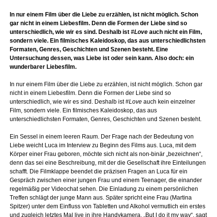
In nur einem Film über die Liebe zu erzählen, ist nicht möglich. Schon
gar nicht in einem Liebesfilm. Denn die Formen der Liebe sind so
unterschiedlich, wie wir es sind. Deshalb ist
#Love
auch nicht ein Film,
sondern viele. Ein filmisches Kaleidoskop, das aus unterschiedlichsten
Formaten, Genres, Geschichten und Szenen besteht. Eine
Untersuchung dessen, was Liebe ist oder sein kann. Also doch: ein
wunderbarer Liebesfilm.
In nur einem Film über die Liebe zu erzählen, ist nicht möglich. Schon gar
nicht in einem Liebesfilm. Denn die Formen der Liebe sind so
unterschiedlich, wie wir es sind. Deshalb ist
#Love
auch kein einzelner
Film, sondern viele. Ein filmisches Kaleidoskop, das aus
unterschiedlichsten Formaten, Genres, Geschichten und Szenen besteht.
Ein Sessel in einem leeren Raum. Der Frage nach der Bedeutung von
Liebe weicht Luca im Interview zu Beginn des Films aus. Luca, mit dem
Körper einer Frau geboren, möchte sich nicht als non-binär „bezeichnen“,
denn das sei eine Beschreibung, mit der die Gesellschaft ihre Einteilungen
schafft. Die Filmklappe beendet die präzisen Fragen an Luca für ein
Gespräch zwischen einer jungen Frau und einem Teenager, die einander
regelmäßig per Videochat sehen. Die Einladung zu einem persönlichen
Treffen schlägt der junge Mann aus. Später spricht eine Frau (Martina
Spitzer) unter dem Einfluss von Tabletten und Alkohol vermutlich ein erstes
und zugleich letztes Mal live in ihre Handykamera. „But I do it my way“, sagt