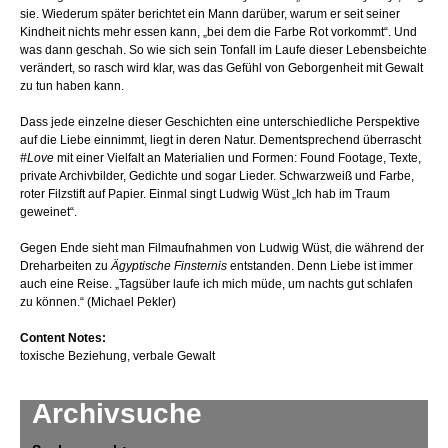
sie. Wiederum später berichtet ein Mann darüber, warum er seit seiner
Kindheit nichts mehr essen kann, „bei dem die Farbe Rot vorkommt“. Und
was dann geschah. So wie sich sein Tonfall im Laufe dieser Lebensbeichte
verändert, so rasch wird klar, was das Gefühl von Geborgenheit mit Gewalt
zu tun haben kann.
Dass jede einzelne dieser Geschichten eine unterschiedliche Perspektive
auf die Liebe einnimmt, liegt in deren Natur. Dementsprechend überrascht
#Love
mit einer Vielfalt an Materialien und Formen: Found Footage, Texte,
private Archivbilder, Gedichte und sogar Lieder. Schwarzweiß und Farbe,
roter Filzstift auf Papier. Einmal singt Ludwig Wüst „Ich hab im Traum
geweinet“.
Gegen Ende sieht man Filmaufnahmen von Ludwig Wüst, die während der
Dreharbeiten zu
Ägyptische Finsternis
entstanden. Denn Liebe ist immer
auch eine Reise. „Tagsüber laufe ich mich müde, um nachts gut schlafen
zu können.“ (Michael Pekler)
Content Notes:
toxische Beziehung, verbale Gewalt
Archivsuche