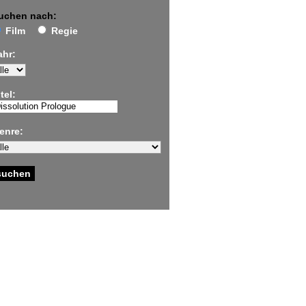
uchen nach:
Film
Regie
ahr:
tel:
enre: