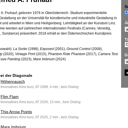
S
d A. Fruhauf, geboren 1976 in Oberösterreich. Studium experimentelle
Gestaltung an der Universität für künstlerische und industrielle Gestaltung in
J
bt und arbeitet in Wien und Heiligenberg. Lehrtätigkeit an der Kunstuni Linz.
lme werden auf zahlreichen internationalen Festivals (Cannes, Venedig,
e, Sundance) präsentiert. 2018 erhält er den Österreichischen Kunstpreis
Ti
uswahl):
La Sortie
(1998),
Exposed
(2001),
Ground Control
(2008),
ty
(2020),
Vintage Print
(2015),
Phantom Ride Phantom
(2017),
Camera Test
G
ave Painting
(2023),
Mare Imbrium
(2024)
bei der Diagonale
Höhenrausch
Innovatives Kino kurz, AT 1999, 4 min., kein Dialog
Flim Flam
Innovatives Kino kurz, AT 2026, 15 min., kein Dialog
This Arrow Points
Innovatives Kino kurz, AT 2025, 2 min., kein Dialog
Mare Imbrium