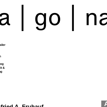
ailer
n
ung
it &
ng
fried A. Fruhauf