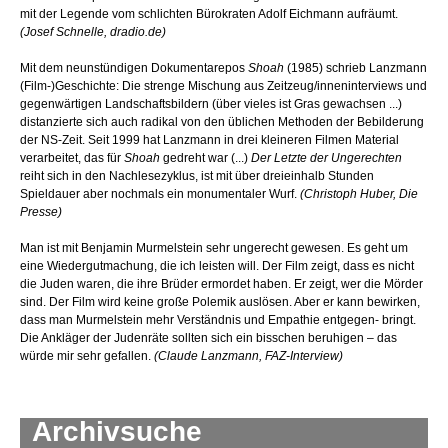
mit der Legende vom schlichten Bürokraten Adolf Eichmann aufräumt.
(Josef Schnelle, dradio.de)
Mit dem neunstündigen Dokumentarepos
Shoah
(1985) schrieb Lanzmann
(Film-)Geschichte: Die strenge Mischung aus Zeitzeug/inneninterviews und
gegenwärtigen Landschaftsbildern (über vieles ist Gras gewachsen ...)
distanzierte sich auch radikal von den üblichen Methoden der Bebilderung
der NS-Zeit. Seit 1999 hat Lanzmann in drei kleineren Filmen Material
verarbeitet, das für
Shoah
gedreht war (...)
Der Letzte der Ungerechten
reiht sich in den Nachlesezyklus, ist mit über dreieinhalb Stunden
Spieldauer aber nochmals ein monumentaler Wurf.
(Christoph Huber, Die
Presse)
Man ist mit Benjamin Murmelstein sehr ungerecht gewesen. Es geht um
eine Wiedergutmachung, die ich leisten will. Der Film zeigt, dass es nicht
die Juden waren, die ihre Brüder ermordet haben. Er zeigt, wer die Mörder
sind. Der Film wird keine große Polemik auslösen. Aber er kann bewirken,
dass man Murmelstein mehr Verständnis und Empathie entgegen- bringt.
Die Ankläger der Judenräte sollten sich ein bisschen beruhigen – das
würde mir sehr gefallen.
(Claude Lanzmann, FAZ-Interview)
Archivsuche