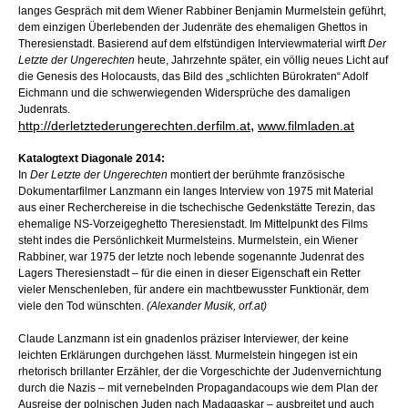
langes Gespräch mit dem Wiener Rabbiner Benjamin Murmelstein geführt,
dem einzigen Überlebenden der Judenräte des ehemaligen Ghettos in
Theresienstadt. Basierend auf dem elfstündigen Interviewmaterial wirft
Der
Letzte der Ungerechten
heute, Jahrzehnte später, ein völlig neues Licht auf
die Genesis des Holocausts, das Bild des „schlichten Bürokraten“ Adolf
Eichmann und die schwerwiegenden Widersprüche des damaligen
Judenrats.
,
http://derletztederungerechten.derfilm.at
www.filmladen.at
Katalogtext Diagonale 2014:
In
Der Letzte der Ungerechten
montiert der berühmte französische
Dokumentarfilmer Lanzmann ein langes Interview von 1975 mit Material
aus einer Recherchereise in die tschechische Gedenkstätte Terezin, das
ehemalige NS-Vorzeigeghetto Theresienstadt. Im Mittelpunkt des Films
steht indes die Persönlichkeit Murmelsteins. Murmelstein, ein Wiener
Rabbiner, war 1975 der letzte noch lebende sogenannte Judenrat des
Lagers Theresienstadt – für die einen in dieser Eigenschaft ein Retter
vieler Menschenleben, für andere ein machtbewusster Funktionär, dem
viele den Tod wünschten.
(Alexander Musik, orf.at)
Claude Lanzmann ist ein gnadenlos präziser Interviewer, der keine
leichten Erklärungen durchgehen lässt. Murmelstein hingegen ist ein
rhetorisch brillanter Erzähler, der die Vorgeschichte der Judenvernichtung
durch die Nazis – mit vernebelnden Propagandacoups wie dem Plan der
Ausreise der polnischen Juden nach Madagaskar – ausbreitet und auch