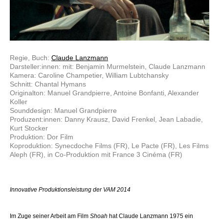
Regie, Buch:
Claude Lanzmann
Darsteller:innen: mit: Benjamin Murmelstein, Claude Lanzmann
Kamera: Caroline Champetier, William Lubtchansky
Schnitt: Chantal Hymans
Originalton: Manuel Grandpierre, Antoine Bonfanti, Alexander
Koller
Sounddesign: Manuel Grandpierre
Produzent:innen: Danny Krausz, David Frenkel, Jean Labadie,
Kurt Stocker
Produktion: Dor Film
Koproduktion: Synecdoche Films (FR), Le Pacte (FR), Les Films
Aleph (FR), in Co-Produktion mit France 3 Cinéma (FR)
Innovative Produktionsleistung der VAM 2014
Im Zuge seiner Arbeit am Film
Shoah
hat Claude Lanzmann 1975 ein