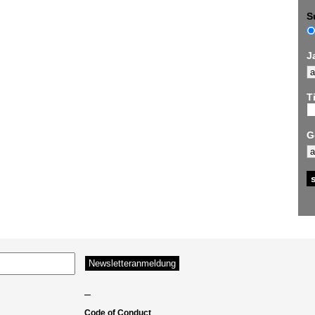
S
J
Ti
G
–
Code of Conduct