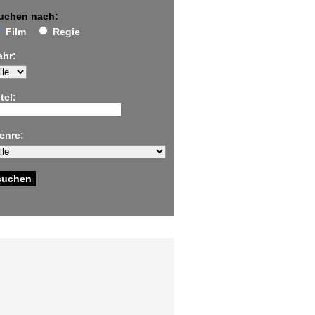
uchen nach:
Film
Regie
ahr:
tel:
enre: