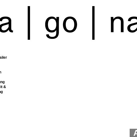
ailer
n
ung
it &
ng