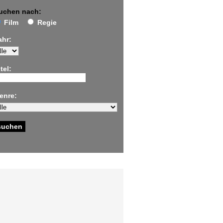
uchen nach:
Film
Regie
ahr:
tel:
enre: