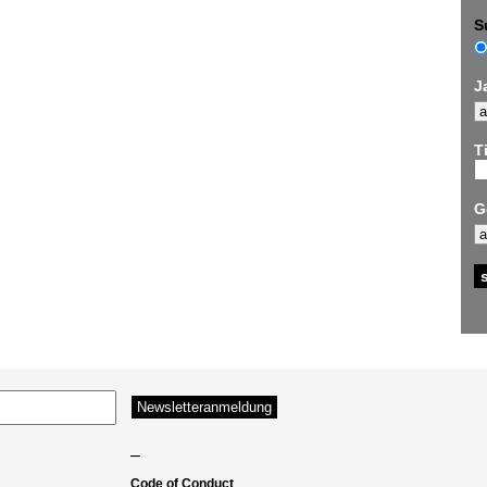
S
J
Ti
G
–
Code of Conduct