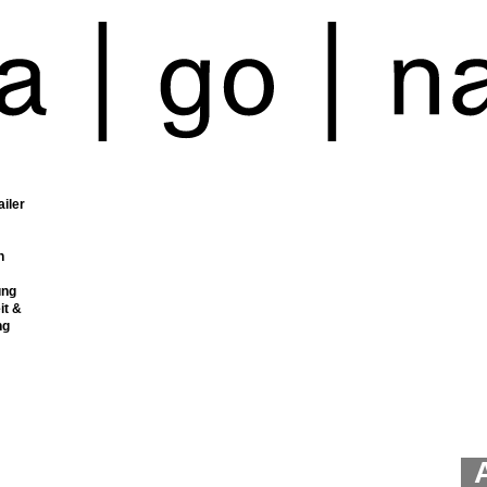
ailer
n
ung
it &
ng