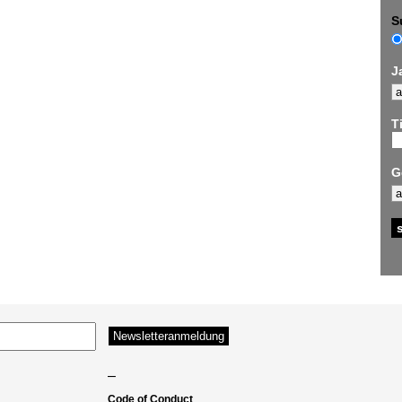
S
J
Ti
G
–
Code of Conduct