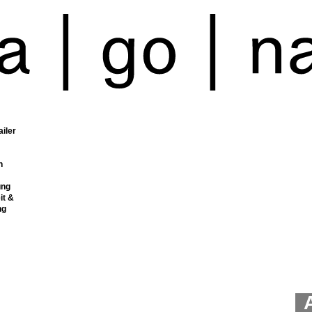
ailer
n
ung
it &
ng