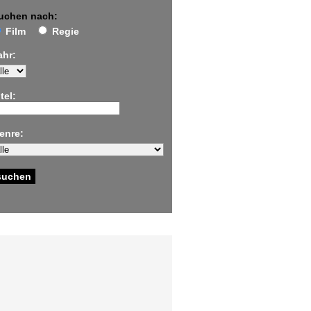
uchen nach:
Film
Regie
ahr:
tel:
enre: