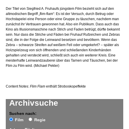
Der Titel von Siegfried A. Fruhaufs jüngstem Film bezieht sich auf den
altmodischen Begriff „flim-flam“: Es ist der Versuch, durch Betrug oder
Hochstapelei eine Person oder eine Gruppe zu täuschen, nachdem man
zunächst ihr Vertrauen gewonnen hat. Also ein Publikum. Dass auch das
Kino als Illusionsmaschine nach Strich und Faden betrügt, dürfte bekannt
sein. Nur dass die Striche und Fäden bei Fruhauf Rufzeichen und Zebras
sind, die in der Folge die Leinwand besetzen und bevölkern. Wenn das
Zebra – schwarze Streifen auf weißem Fell oder umgekehrt? – später als
Holzspielzeug von sich öffnenden und schließenden Kinderhänden
gehalten und versteckt wird, schließt sich auch ein weiterer Kreis. Eine
meisterhafte Leinwandzauberei über das Tarnen und Täuschen, bei der
Flim zu Film wird. (Michael Pekler)
Content Notes:
Flim Flam
enthält Stroboskopeffekte
Archivsuche
Suchen nach:
Film
Regie