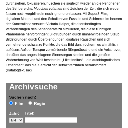
durchziehen, fokussieren, huschen sie sogleich wieder an die Peripherien
des Sehbereichs.
Mouches volantes
sind Zeichen der Zeit, die sich weder
fassen noch wegblinzeln noch ignorieren lassen. Mit Super8-Film,
digitalem Material und den Schatten von Fusseln und Schimmel im Inneren
der Kameralinse versucht Victoria Halper, die altersbedingten
Veränderungen des Sehapparats zu simulieren, die diese flüchtigen
Phänomene hervorbringen: Bildtrübungen durch umherwirbelnden Staub,
Bildstörungen durch Überblendungen, digitales Rauschen und sich
vermehrende schwarze Punkte, die das Bild durchlöchern, es allmählich
auflösen. Auf der Tonspur zermürbende Störgeräusche und ein Voice-over,
das über das angeschlagene Sinnesorgan sinniert und die gestörte
Wahrnehmung von Welt beschreibt. „Like tinnitus“ – ein autobiografisches
Experiment, das die Klarsicht der Betrachter*innen herausfordert.
(Katalogtext, mk)
Archivsuche
Suchen nach:
Film
Regie
Titel:
Jahr: