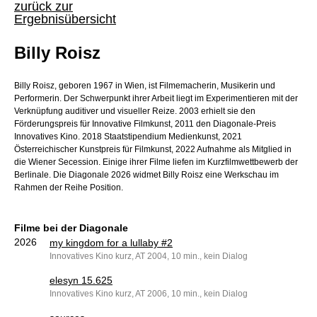
zurück zur
Ergebnisübersicht
Billy Roisz
Billy Roisz, geboren 1967 in Wien, ist Filmemacherin, Musikerin und
Performerin. Der Schwerpunkt ihrer Arbeit liegt im Experimentieren mit der
Verknüpfung auditiver und visueller Reize. 2003 erhielt sie den
Förderungspreis für Innovative Filmkunst, 2011 den Diagonale-Preis
Innovatives Kino. 2018 Staatstipendium Medienkunst, 2021
Österreichischer Kunstpreis für Filmkunst, 2022 Aufnahme als Mitglied in
die Wiener Secession. Einige ihrer Filme liefen im Kurzfilmwettbewerb der
Berlinale. Die Diagonale 2026 widmet Billy Roisz eine Werkschau im
Rahmen der Reihe Position.
Filme bei der Diagonale
2026
my kingdom for a lullaby #2
Innovatives Kino kurz, AT 2004, 10 min., kein Dialog
elesyn 15.625
Innovatives Kino kurz, AT 2006, 10 min., kein Dialog