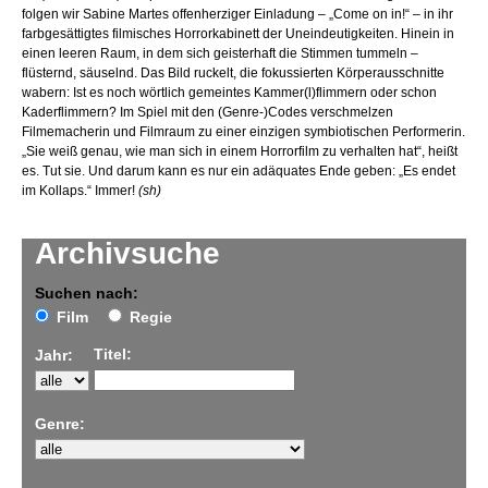
folgen wir Sabine Martes offenherziger Einladung – „Come on in!“ – in ihr
farbgesättigtes filmisches Horrorkabinett der Uneindeutigkeiten. Hinein in
einen leeren Raum, in dem sich geisterhaft die Stimmen tummeln –
flüsternd, säuselnd. Das Bild ruckelt, die fokussierten Körperausschnitte
wabern: Ist es noch wörtlich gemeintes Kammer(l)flimmern oder schon
Kaderflimmern? Im Spiel mit den (Genre-)Codes verschmelzen
Filmemacherin und Filmraum zu einer einzigen symbiotischen Performerin.
„Sie weiß genau, wie man sich in einem Horrorfilm zu verhalten hat“, heißt
es. Tut sie. Und darum kann es nur ein adäquates Ende geben: „Es endet
im Kollaps.“ Immer!
(sh)
Archivsuche
Suchen nach:
Film
Regie
Titel:
Jahr:
Genre: