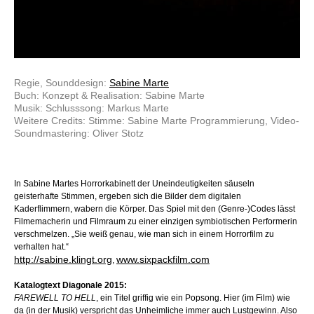
Regie, Sounddesign:
Sabine Marte
Buch: Konzept & Realisation: Sabine Marte
Musik: Schlusssong: Markus Marte
Weitere Credits: Stimme: Sabine Marte Programmierung, Video-
Soundmastering: Oliver Stotz
In Sabine Martes Horrorkabinett der Uneindeutigkeiten säuseln
geisterhafte Stimmen, ergeben sich die Bilder dem digitalen
Kaderflimmern, wabern die Körper. Das Spiel mit den (Genre-)Codes lässt
Filmemacherin und Filmraum zu einer einzigen symbiotischen Performerin
verschmelzen. „Sie weiß genau, wie man sich in einem Horrorfilm zu
verhalten hat.“
http://sabine.klingt.org
www.sixpackfilm.com
,
Katalogtext Diagonale 2015:
FAREWELL TO HELL
, ein Titel griffig wie ein Popsong. Hier (im Film) wie
da (in der Musik) verspricht das Unheimliche immer auch Lustgewinn. Also