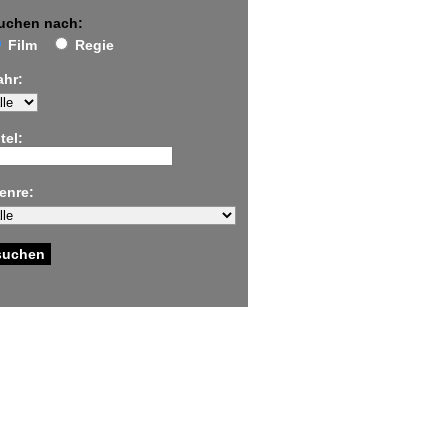
uchen nach:
Film
Regie
ahr:
tel:
enre: