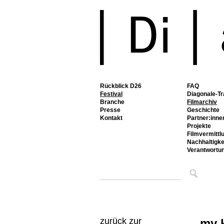
Rückblick D26
FAQ
Festival
Diagonale-Tr
Branche
Filmarchiv
Presse
Geschichte
Kontakt
Partner:inne
Projekte
Filmvermittl
Nachhaltigke
Verantwortu
zurück zur
my k