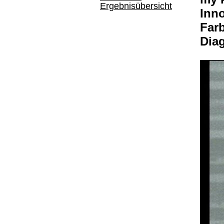
Ergebnisübersicht
Inno
Far
Dia