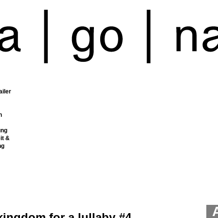
ailer
n
ung
it &
ng
ingdom for a lullaby #4