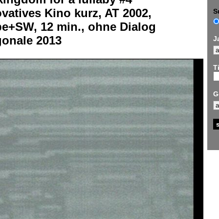
vatives Kino kurz, AT 2002,
S
be+SW, 12 min., ohne Dialog
gonale 2013
J
Ti
G