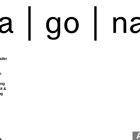
ailer
n
ung
it &
ng
e