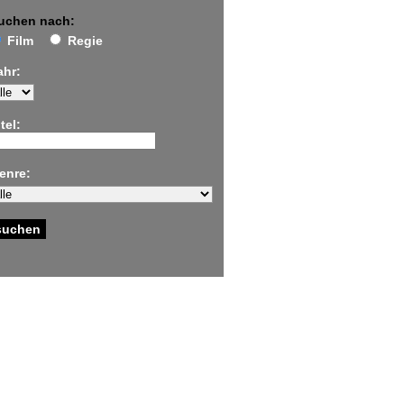
uchen nach:
Film
Regie
ahr:
tel:
enre: