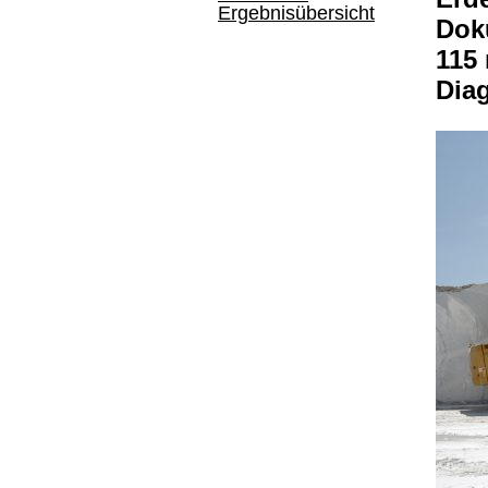
Ergebnisübersicht
Doku
115
Dia