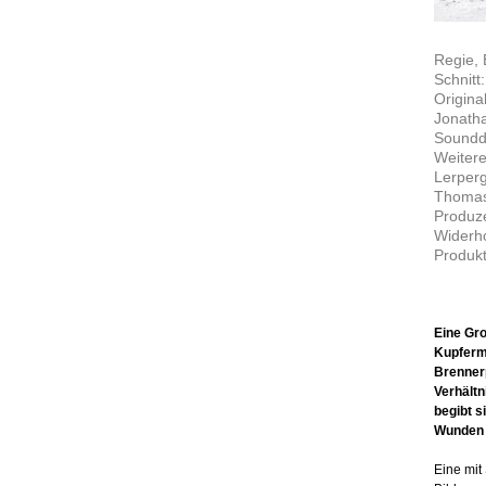
Regie,
Schnitt
Origina
Jonath
Soundde
Weitere
Lerperg
Thomas 
Produze
Widerho
Produkt
Eine Gro
Kupferm
Brennerp
Verhält
begibt s
Wunden i
Eine mit