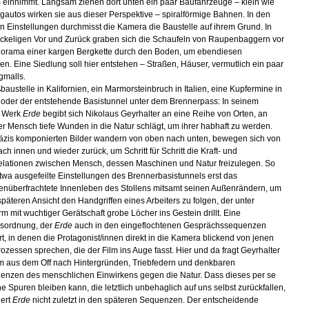
 einnimmt. Langsam ziehen dort unten ein paar Baufahrzeuge – klein wie
gautos wirken sie aus dieser Perspektive – spiralförmige Bahnen. In den
n Einstellungen durchmisst die Kamera die Baustelle auf ihrem Grund. In
ckeligen Vor und Zurück graben sich die Schaufeln von Raupenbaggern vor
orama einer kargen Bergkette durch den Boden, um ebendiesen
en. Eine Siedlung soll hier entstehen – Straßen, Häuser, vermutlich ein paar
gmalls.
baustelle in Kalifornien, ein Marmorsteinbruch in Italien, eine Kupfermine in
oder der entstehende Basistunnel unter dem Brennerpass: In seinem
n Werk
Erde
begibt sich Nikolaus Geyrhalter an eine Reihe von Orten, an
r Mensch tiefe Wunden in die Natur schlägt, um ihrer habhaft zu werden.
äzis komponierten Bilder wandern von oben nach unten, bewegen sich von
ch innen und wieder zurück, um Schritt für Schritt die Kraft- und
lationen zwischen Mensch, dessen Maschinen und Natur freizulegen. So
twa ausgefeilte Einstellungen des Brennerbasistunnels erst das
nüberfrachtete Innenleben des Stollens mitsamt seinen Außenrändern, um
 späteren Ansicht den Handgriffen eines Arbeiters zu folgen, der unter
rm mit wuchtiger Gerätschaft grobe Löcher ins Gestein drillt. Eine
isordnung, der
Erde
auch in den eingeflochtenen Gesprächssequenzen
t, in denen die Protagonist/innen direkt in die Kamera blickend von jenen
rozessen sprechen, die der Film ins Auge fasst. Hier und da fragt Geyrhalter
 aus dem Off nach Hintergründen, Triebfedern und denkbaren
nzen des menschlichen Einwirkens gegen die Natur. Dass dieses per se
ne Spuren bleiben kann, die letztlich unbehaglich auf uns selbst zurückfallen,
iert
Erde
nicht zuletzt in den späteren Sequenzen. Der entscheidende