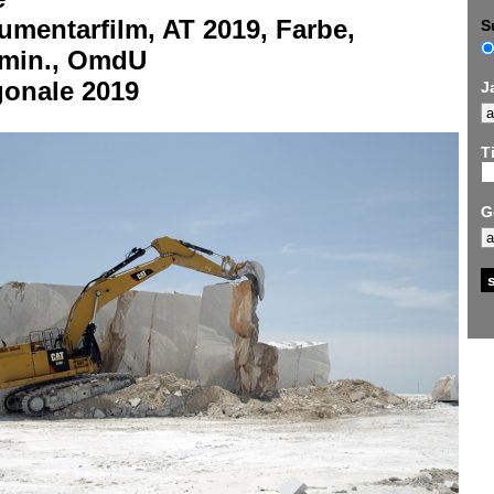
mentarfilm, AT 2019, Farbe,
S
 min., OmdU
gonale 2019
J
Ti
G