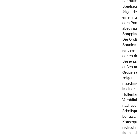
Bildraum
Spielzeu
folgende
einem ru
dem Pan
abzutrag
Shoppin
Die Groß
Spanien 
jüngste
denen de
Seine pr
außen na
Größenre
zeigen e
maschine
in einer
Höllenlä
Verhältn
nachspür
Arbeitsp
behutsam
Konseque
nicht oh
thematis