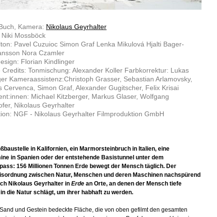
 Buch, Kamera:
Nikolaus Geyrhalter
: Niki Mossböck
lton: Pavel Cuzuioc Simon Graf Lenka Mikulová Hjalti Bager-
ansson Nora Czamler
sign: Florian Kindlinger
 Credits: Tonmischung: Alexander Koller Farbkorrektur: Lukas
er Kameraassistenz:Christoph Grasser, Sebastian Arlamovsky,
Cervenca, Simon Graf, Alexander Gugitscher, Felix Krisai
nt:innen: Michael Kitzberger, Markus Glaser, Wolfgang
fer, Nikolaus Geyrhalter
ion: NGF - Nikolaus Geyrhalter Filmproduktion GmbH
ßbaustelle in Kalifornien, ein Marmorsteinbruch in Italien, eine
ine in Spanien oder der entstehende Basistunnel unter dem
ass: 156 Millionen Tonnen Erde bewegt der Mensch täglich. Der
nisordnung zwischen Natur, Menschen und deren Maschinen nachspürend
ich Nikolaus Geyrhalter in
Erde
an Orte, an denen der Mensch tiefe
n die Natur schlägt, um ihrer habhaft zu werden.
 Sand und Gestein bedeckte Fläche, die von oben gefilmt den gesamten